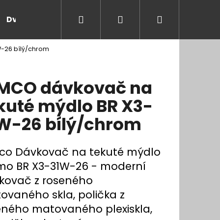
Hledat
Přihlášení
Nákupní
Dveře a zárubně
Kontakt
Blog
Rady
W-26 bílý/chrom
košík
MCO dávkovač na
kuté mýdlo BR X3-
W-26 bílý/chrom
co Dávkovač na tekuté mýdlo
mo BR X3-31W-26 - moderní
kovač z roseného
ovaného skla, polička z
eného matovaného plexiskla,