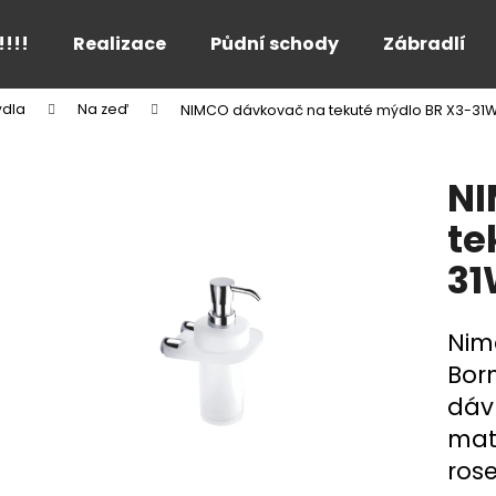
!!!!
Realizace
Půdní schody
Zábradlí
dla
Na zeď
NIMCO dávkovač na tekuté mýdlo BR X3-31
Co potřebujete najít?
NI
HLEDAT
te
31
Doporučujeme
Nim
Bor
dáv
mat
ros