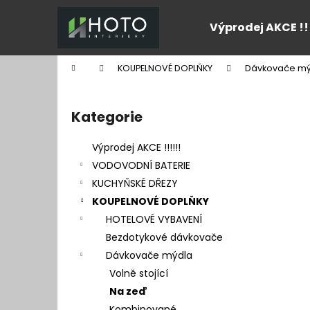
K
Přejít
na
o
Výprodej AKCE !!
obsah
Zpět
Zpět
š
do
do
í
Domů
KOUPELNOVÉ DOPLŇKY
Dávkovače mý
k
obchodu
obchodu
P
o
Kategorie
Přeskočit
s
kategorie
t
Výprodej AKCE !!!!!!
r
VODOVODNÍ BATERIE
a
KUCHYŇSKÉ DŘEZY
n
KOUPELNOVÉ DOPLŇKY
n
HOTELOVÉ VYBAVENÍ
í
Bezdotykové dávkovače
p
Dávkovače mýdla
a
Volně stojící
n
Na zeď
e
Kombinované