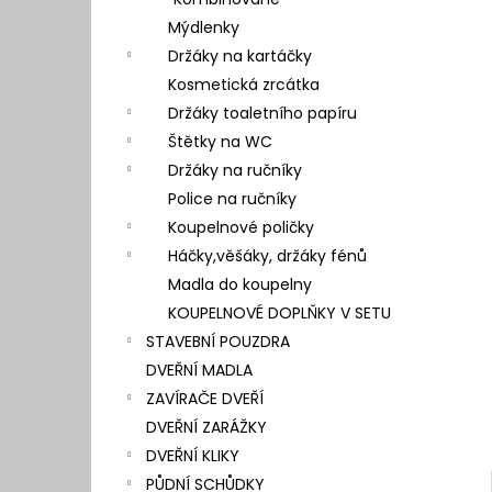
l
Mýdlenky
Držáky na kartáčky
Kosmetická zrcátka
Držáky toaletního papíru
Štětky na WC
Držáky na ručníky
Police na ručníky
Koupelnové poličky
Háčky,věšáky, držáky fénů
Madla do koupelny
KOUPELNOVÉ DOPLŇKY V SETU
STAVEBNÍ POUZDRA
DVEŘNÍ MADLA
ZAVÍRAČE DVEŘÍ
DVEŘNÍ ZARÁŽKY
DVEŘNÍ KLIKY
PŮDNÍ SCHŮDKY