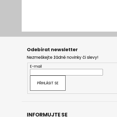
Z
á
Odebírat newsletter
p
Nezmeškejte žádné novinky či slevy!
a
t
E-mail
í
PŘIHLÁSIT SE
INFORMUJTE SE