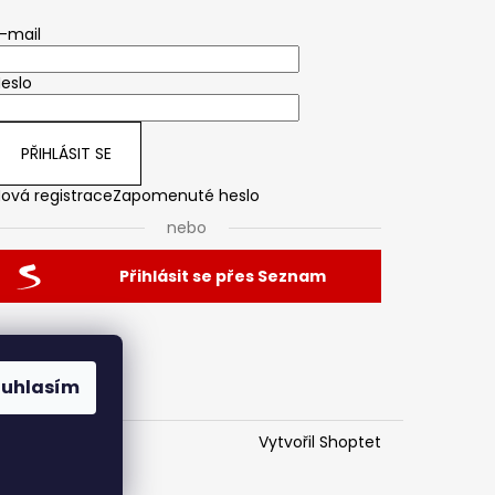
-mail
eslo
PŘIHLÁSIT SE
ová registrace
Zapomenuté heslo
nebo
Přihlásit se přes Seznam
ouhlasím
Vytvořil Shoptet