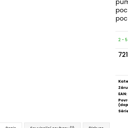
pum
poc
poc
2 - 
72
Měr
cena
Kate
Záru
EAN
:
Povr
(dop
Séri