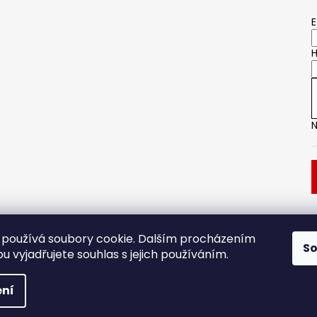
E
H
N
Dveřní kování
Stavební pouzdro
používá soubory cookie. Dalším procházením
S
 vyjadřujete souhlas s jejich používáním.
.
ní