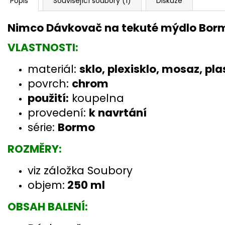
Popis
Související soubory (1)
Diskuze
Nimco Dávkovač na tekuté mýdlo Bor
VLASTNOSTI:
materiál:
sklo, plexisklo, mosaz, pla
povrch:
chrom
použití:
koupelna
provedení:
k navrtání
série:
Bormo
ROZMĚRY:
viz záložka Soubory
objem:
250 ml
OBSAH BALENÍ: