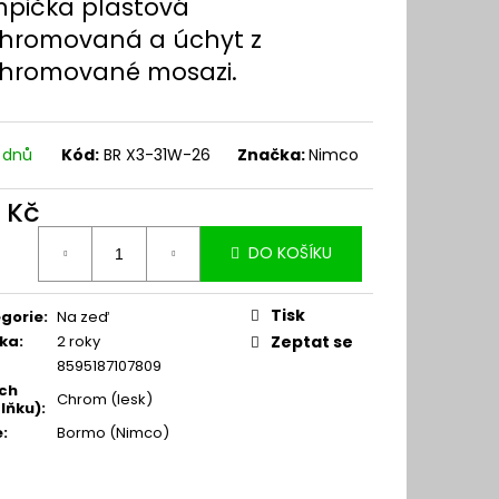
pička plastová
hromovaná a úchyt z
hromované mosazi.
5 dnů
Kód:
BR X3-31W-26
Značka:
Nimco
1 Kč
ná
DO KOŠÍKU
:
Tisk
gorie
:
Na zeď
ka
:
2 roky
Zeptat se
8595187107809
ch
Chrom (lesk)
lňku)
:
e
:
Bormo (Nimco)