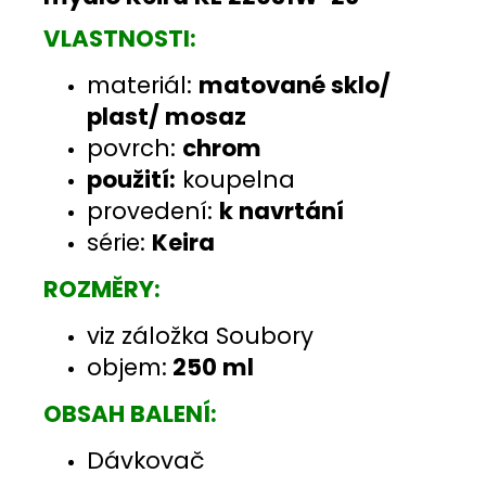
VLASTNOSTI:
materiál:
matované sklo/
plast/ mosaz
povrch:
chrom
použití:
koupelna
provedení:
k navrtání
série:
Keira
ROZMĚRY:
viz záložka Soubory
objem:
250 ml
OBSAH BALENÍ:
Dávkovač