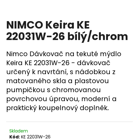
a
j
NIMCO Keira KE
í
t
22031W-26 bílý/chrom
?
Nimco Dávkovač na tekuté mýdlo
Keira KE 22031W-26 - dávkovač
určený k navrtání, s nádobkou z
HLEDAT
matovaného skla a plastovou
pumpičkou s chromovanou
povrchovou úpravou, moderní a
D
o
praktický koupelnový doplněk.
p
o
r
Skladem
u
Kód:
KE 22031W-26