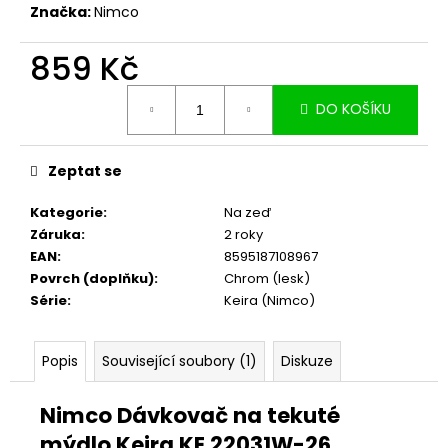
č
Značka:
Nimco
u
j
859 Kč
e
m
Měrná
DO KOŠÍKU
e
cena:
Zeptat se
Kategorie
:
Na zeď
Záruka
:
2 roky
EAN
:
8595187108967
Povrch (doplňku)
:
Chrom (lesk)
Série
:
Keira (Nimco)
Popis
Související soubory (1)
Diskuze
Nimco Dávkovač na tekuté
mýdlo Keira KE 22031W-26