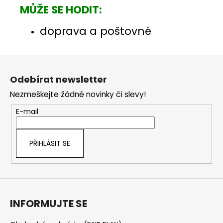
MŮŽE SE HODIT:
doprava a poštovné
Z
á
Odebírat newsletter
p
Nezmeškejte žádné novinky či slevy!
a
t
E-mail
í
PŘIHLÁSIT SE
INFORMUJTE SE