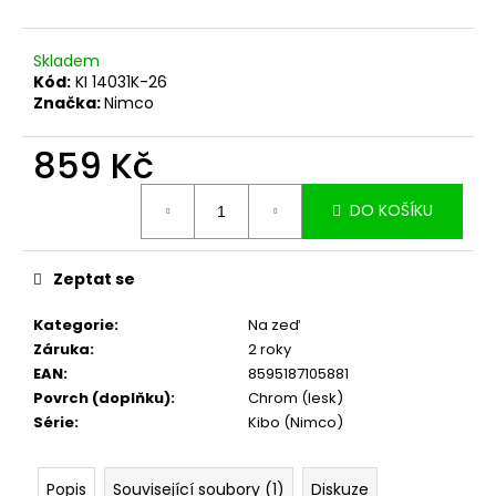
č
u
j
Skladem
e
Kód:
KI 14031K-26
m
Značka:
Nimco
e
859 Kč
Měrná
DO KOŠÍKU
cena:
Zeptat se
Kategorie
:
Na zeď
Záruka
:
2 roky
EAN
:
8595187105881
Povrch (doplňku)
:
Chrom (lesk)
Série
:
Kibo (Nimco)
Popis
Související soubory (1)
Diskuze