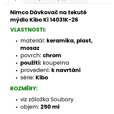
Nimco Dávkovač na tekuté
mýdlo Kibo Ki 14031K-26
VLASTNOSTI:
materiál:
keramika, plast,
mosaz
povrch:
chrom
použití:
koupelna
provedení:
k navrtání
série:
Kibo
ROZMĚRY:
viz záložka Soubory
objem:
250 ml