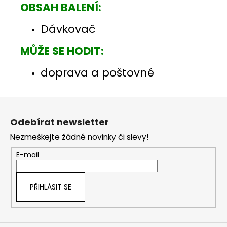
OBSAH BALENÍ:
Dávkovač
MŮŽE SE HODIT:
doprava a poštovné
Z
á
Odebírat newsletter
p
Nezmeškejte žádné novinky či slevy!
a
t
E-mail
í
PŘIHLÁSIT SE