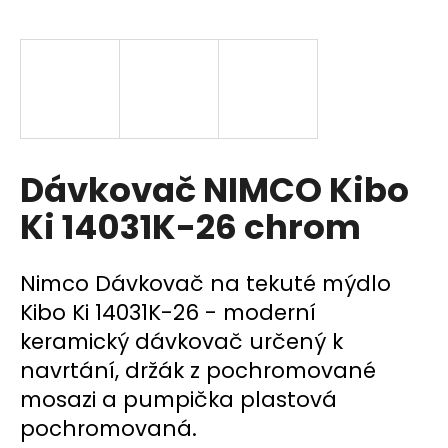
a
j
í
t
?
Dávkovač NIMCO Kibo
Ki 14031K-26 chrom
HLEDAT
Nimco Dávkovač na tekuté mýdlo
Kibo Ki 14031K-26 - moderní
D
keramický dávkovač určený k
o
p
navrtání, držák z pochromované
o
mosazi a pumpička plastová
r
pochromovaná.
u