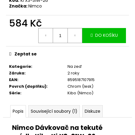
č
Kód:
KI X3-31W-26
Značka:
Nimco
u
j
584 Kč
e
m
Měrná
e
DO KOŠÍKU
cena:
Zeptat se
Kategorie
:
Na zeď
Záruka
:
2 roky
EAN
:
8595187107915
Povrch (doplňku)
:
Chrom (lesk)
Série
:
Kibo (Nimco)
Popis
Související soubory (1)
Diskuze
Nimco Dávkovač na tekuté