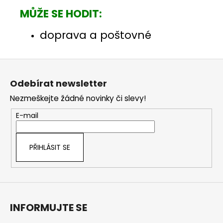
MŮŽE SE HODIT:
doprava a poštovné
Z
á
Odebírat newsletter
p
Nezmeškejte žádné novinky či slevy!
a
t
E-mail
í
PŘIHLÁSIT SE
INFORMUJTE SE