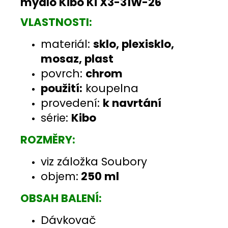
mýdlo Kibo Ki X3-31W-26
VLASTNOSTI:
materiál:
sklo, plexisklo,
mosaz, plast
povrch:
chrom
použití:
koupelna
provedení:
k navrtání
série:
Kibo
ROZMĚRY:
viz záložka Soubory
objem:
250 ml
OBSAH BALENÍ:
Dávkovač