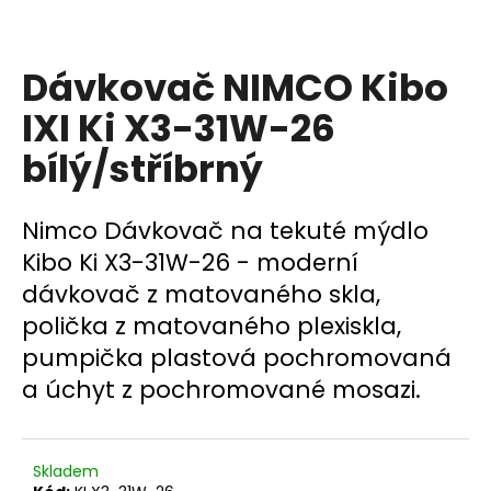
a
j
Dávkovač NIMCO Kibo
í
t
IXI Ki X3-31W-26
?
bílý/stříbrný
Nimco Dávkovač na tekuté mýdlo
HLEDAT
Kibo Ki X3-31W-26 - moderní
dávkovač z matovaného skla,
polička z matovaného plexiskla,
D
pumpička plastová pochromovaná
o
a úchyt z pochromované mosazi.
p
o
r
u
Skladem