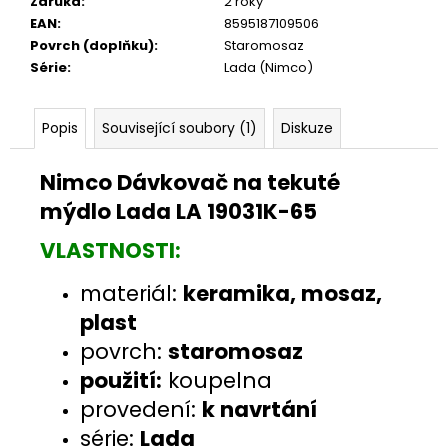
Záruka
:
2 roky
EAN
:
8595187109506
Povrch (doplňku)
:
Staromosaz
Série
:
Lada (Nimco)
Popis
Související soubory (1)
Diskuze
Nimco Dávkovač na tekuté
mýdlo Lada LA 19031K-65
VLASTNOSTI:
materiál:
keramika, mosaz,
plast
povrch:
staromosaz
použití:
koupelna
provedení:
k navrtání
série:
Lada