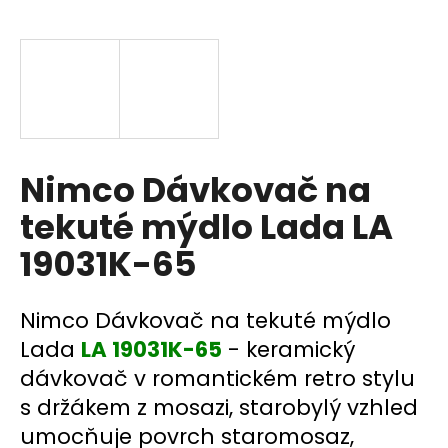
a
j
í
t
?
Nimco Dávkovač na
tekuté mýdlo Lada LA
HLEDAT
19031K-65
D
Nimco Dávkovač na tekuté mýdlo
o
Lada
LA 19031K-65
- keramický
p
dávkovač v romantickém retro stylu
o
s držákem z mosazi, starobylý vzhled
r
u
umocňuje povrch staromosaz,