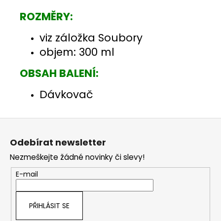
ROZMĚRY:
viz záložka Soubory
objem: 300 ml
OBSAH BALENÍ:
Dávkovač
Z
á
Odebírat newsletter
p
Nezmeškejte žádné novinky či slevy!
a
t
E-mail
í
PŘIHLÁSIT SE