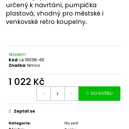
č
určený k navrtání, pumpička
u
plastová, vhodný pro městské i
j
e
venkovské retro koupelny.
m
e
Skladem
Kód:
LA 19031K-65
Značka:
Nimco
1 022 Kč
Měrná
DO KOŠÍKU
cena:
Zeptat se
Kategorie
:
Na zeď