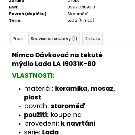
Záruka
:
2 roky
EAN
:
8595187109513
Povrch (doplňku)
:
Staroměď
Série
:
Lada (Nimco)
Popis
Související soubory (1)
Diskuze
Nimco Dávkovač na tekuté
mýdlo Lada LA 19031K-80
VLASTNOSTI:
materiál:
keramika, mosaz,
plast
povrch:
staroměď
použití:
koupelna
provedení:
k navrtání
série:
Lada