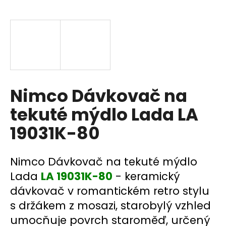
a
j
í
t
?
Nimco Dávkovač na
tekuté mýdlo Lada LA
HLEDAT
19031K-80
D
Nimco Dávkovač na tekuté mýdlo
o
Lada
LA 19031K-80
- keramický
p
dávkovač v romantickém retro stylu
o
s držákem z mosazi, starobylý vzhled
r
u
umocňuje povrch staroměď, určený