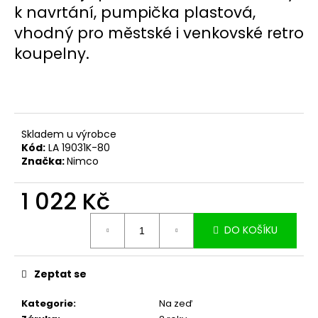
č
k navrtání, pumpička plastová,
u
vhodný pro městské i venkovské retro
j
e
koupelny.
m
e
Skladem u výrobce
Kód:
LA 19031K-80
Značka:
Nimco
1 022 Kč
Měrná
DO KOŠÍKU
cena:
Zeptat se
Kategorie
:
Na zeď