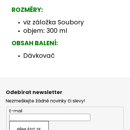
ROZMĚRY:
viz záložka Soubory
objem: 300 ml
OBSAH BALENÍ:
Dávkovač
Z
á
Odebírat newsletter
p
Nezmeškejte žádné novinky či slevy!
a
t
E-mail
í
PŘIHLÁSIT SE