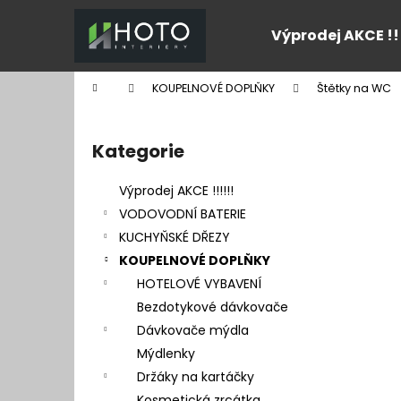
K
Přejít
na
o
Výprodej AKCE !!
obsah
Zpět
Zpět
š
do
do
í
Domů
KOUPELNOVÉ DOPLŇKY
Štětky na WC
k
obchodu
obchodu
P
o
Kategorie
Přeskočit
s
kategorie
t
Výprodej AKCE !!!!!!
r
VODOVODNÍ BATERIE
a
KUCHYŇSKÉ DŘEZY
n
KOUPELNOVÉ DOPLŇKY
n
HOTELOVÉ VYBAVENÍ
í
Bezdotykové dávkovače
p
Dávkovače mýdla
a
Mýdlenky
n
Držáky na kartáčky
e
Kosmetická zrcátka