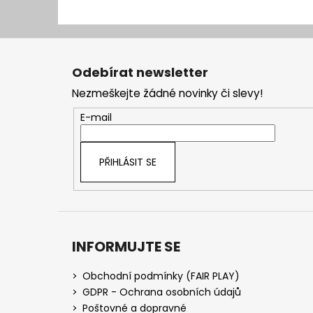
Z
á
Odebírat newsletter
p
Nezmeškejte žádné novinky či slevy!
a
t
E-mail
í
PŘIHLÁSIT SE
INFORMUJTE SE
Obchodní podmínky (FAIR PLAY)
GDPR - Ochrana osobních údajů
Poštovné a dopravné