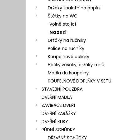
l
Držáky toaletního papíru
Štětky na WC
Volně stojící
Na zeď
Držáky na ručníky
Police na ručníky
Koupelnové poličky
Háčky,věšáky, držáky fénů
Madla do koupelny
KOUPELNOVÉ DOPLŇKY V SETU
STAVEBNÍ POUZDRA
DVEŘNÍ MADLA
ZAVÍRAČE DVEŘÍ
DVEŘNÍ ZARÁŽKY
DVEŘNÍ KLIKY
PŮDNÍ SCHŮDKY
DŘEVĚNÉ SCHŮDKY