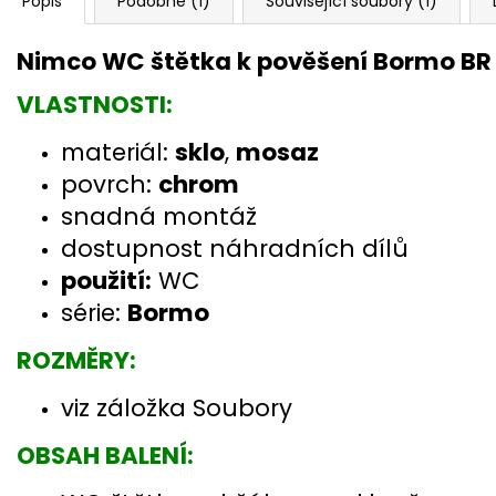
Popis
Podobné (1)
Související soubory (1)
Nimco WC štětka k pověšení Bormo BR
VLASTNOSTI:
materiál:
sklo
,
mosaz
povrch:
chrom
snadná montáž
dostupnost náhradních dílů
použití:
WC
série:
Bormo
ROZMĚRY:
viz záložka Soubory
OBSAH BALENÍ: