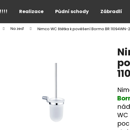
!!!!
Realizace
Půdní schody
Zábradlí
Na zeď
Nimco WC štětka k pověšení Bormo BR 11094WN-
Co potřebujete najít?
Ni
HLEDAT
po
11
Doporučujeme
Nim
Bor
nád
WC k
poc