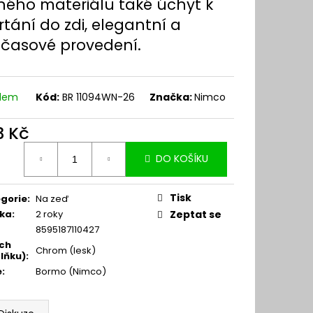
jného materiálu také úchyt k
tání do zdi, elegantní a
časové provedení.
adem
Kód:
BR 11094WN-26
Značka:
Nimco
3 Kč
ná
DO KOŠÍKU
:
Tisk
gorie
:
Na zeď
ka
:
2 roky
Zeptat se
8595187110427
ch
Chrom (lesk)
lňku)
:
e
:
Bormo (Nimco)