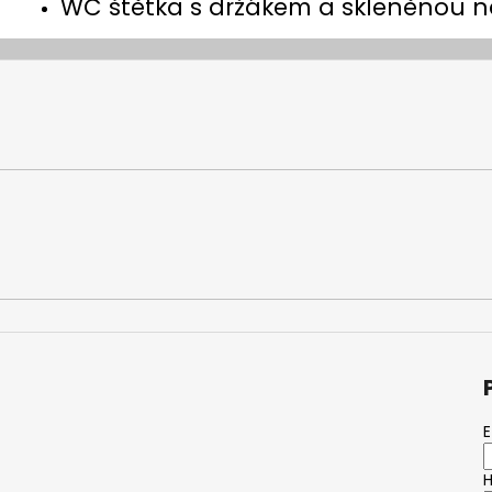
WC štětka s držákem a skleněnou 
E
H