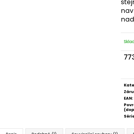
ste
navr
nad
Skl
77
Měr
cena
Kate
Záru
EAN
:
Povr
(dop
Séri