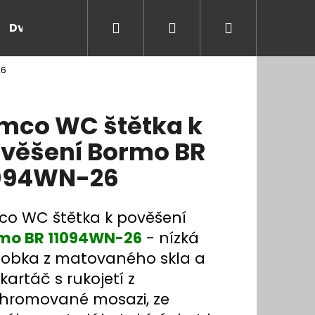
Hledat
Přihlášení
Nákupní
Dveře a zárubně
Kontakt
Blog
Rady
26
košík
mco WC štětka k
věšení Bormo BR
094WN-26
co WC štětka k pověšení
mo BR 11094WN-26
- nízká
obka z matovaného skla a
artáč s rukojetí z
hromované mosazi, ze