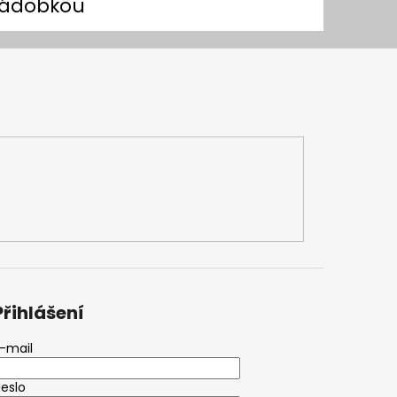
nádobkou
Přihlášení
-mail
eslo