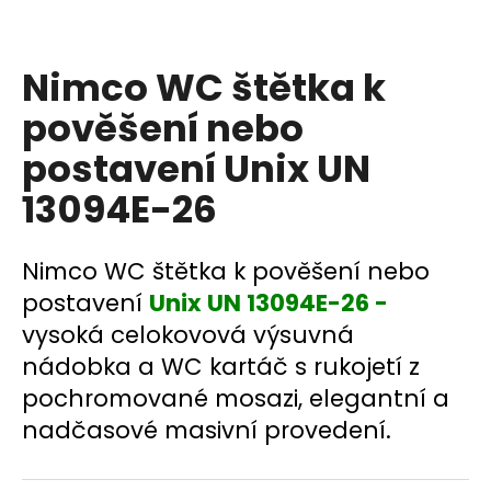
a
j
Nimco WC štětka k
í
t
pověšení nebo
?
postavení Unix UN
13094E-26
HLEDAT
Nimco WC štětka k pověšení nebo
postavení
Unix UN 13094E-26 -
vysoká celokovová výsuvná
D
nádobka a WC kartáč s rukojetí z
o
pochromované mosazi, elegantní a
p
o
nadčasové masivní provedení.
r
u