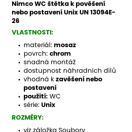
Nimco WC štětka k pověšení
nebo postavení Unix UN 13094E-
26
VLASTNOSTI:
materiál:
mosaz
povrch:
chrom
snadná montáž
dostupnost náhradních dílů
vhodná k
zavěšení nebo
postavení
použití:
WC
série:
Unix
ROZMĚRY:
viz záložka Soubory