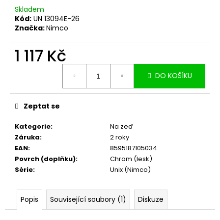
č
Skladem
u
Kód:
UN 13094E-26
j
Značka:
Nimco
e
m
1 117 Kč
e
Měrná
DO KOŠÍKU
cena:
Zeptat se
Kategorie
:
Na zeď
Záruka
:
2 roky
EAN
:
8595187105034
Povrch (doplňku)
:
Chrom (lesk)
Série
:
Unix (Nimco)
Popis
Související soubory (1)
Diskuze