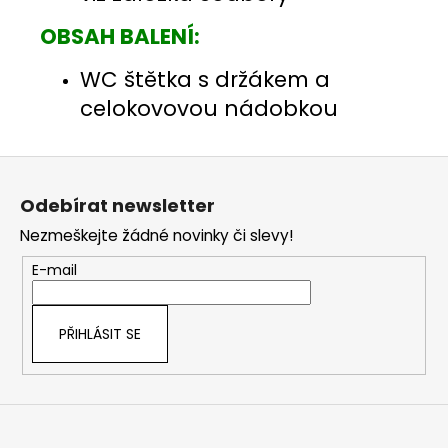
OBSAH BALENÍ:
WC štětka s držákem a
celokovovou nádobkou
Z
á
Odebírat newsletter
p
Nezmeškejte žádné novinky či slevy!
a
t
E-mail
í
PŘIHLÁSIT SE