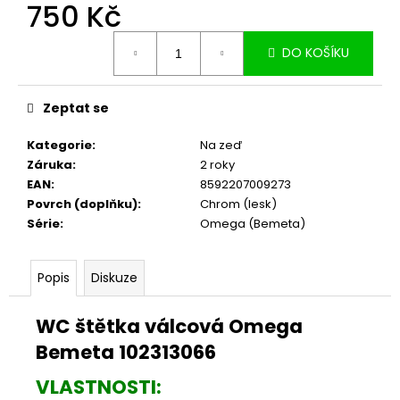
č
750 Kč
u
Měrná
j
DO KOŠÍKU
cena:
e
m
e
Zeptat se
Kategorie
:
Na zeď
Záruka
:
2 roky
EAN
:
8592207009273
Povrch (doplňku)
:
Chrom (lesk)
Série
:
Omega (Bemeta)
Popis
Diskuze
WC štětka válcová Omega
Bemeta 102313066
VLASTNOSTI: