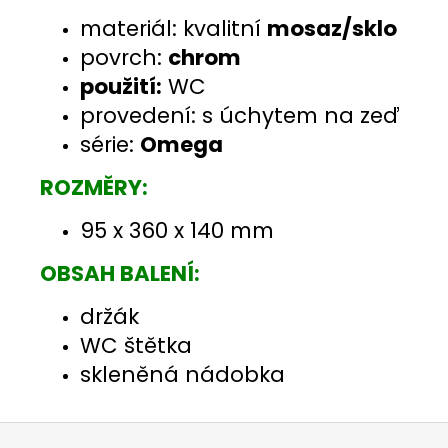
materiál: kvalitní
mosaz/sklo
povrch:
chrom
použití:
WC
provedení: s úchytem na zeď
série:
Omega
ROZMĚRY:
95 x 360 x 140 mm
OBSAH BALENÍ:
držák
WC štětka
skleněná nádobka
Z