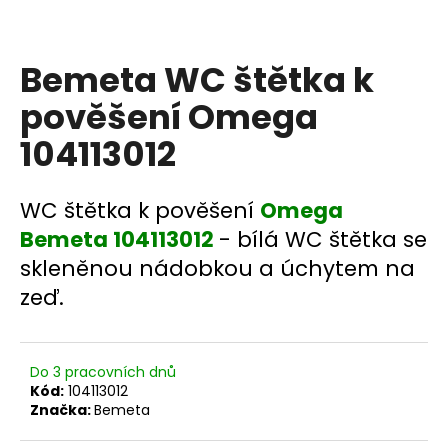
a
j
Bemeta WC štětka k
í
t
pověšení Omega
?
104113012
WC štětka k pověšení
Omega
HLEDAT
Bemeta 104113012
- bílá WC štětka se
skleněnou nádobkou a úchytem na
zeď.
D
o
p
Do 3 pracovních dnů
o
Kód:
104113012
r
Značka:
Bemeta
u