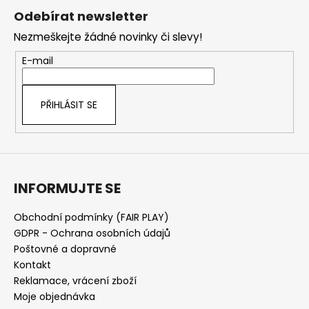
á
Odebírat newsletter
p
Nezmeškejte žádné novinky či slevy!
a
t
E-mail
í
PŘIHLÁSIT SE
INFORMUJTE SE
Obchodní podmínky (FAIR PLAY)
GDPR - Ochrana osobních údajů
Poštovné a dopravné
Kontakt
Reklamace, vrácení zboží
Moje objednávka