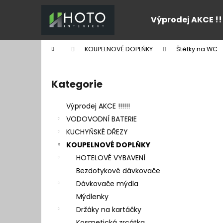
K
Přejít
na
o
Výprodej AKCE !!
obsah
Zpět
Zpět
š
do
do
í
Domů
KOUPELNOVÉ DOPLŇKY
Štětky na WC
k
obchodu
obchodu
P
o
Kategorie
Přeskočit
s
kategorie
t
Výprodej AKCE !!!!!!
r
VODOVODNÍ BATERIE
a
KUCHYŇSKÉ DŘEZY
n
KOUPELNOVÉ DOPLŇKY
n
HOTELOVÉ VYBAVENÍ
í
Bezdotykové dávkovače
p
Dávkovače mýdla
a
Mýdlenky
n
Držáky na kartáčky
e
Kosmetická zrcátka