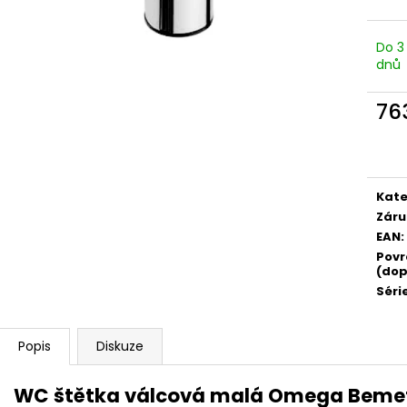
Do 3
dnů
76
Měr
cena
Kate
Záru
EAN
:
Povr
(dop
Séri
Popis
Diskuze
WC štětka válcová malá Omega Bemet