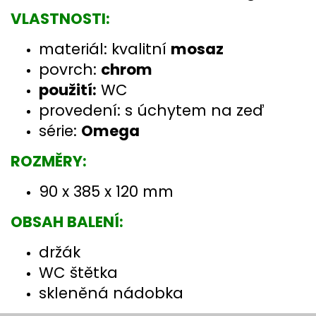
VLASTNOSTI:
materiál: kvalitní
mosaz
povrch:
chrom
použití:
WC
provedení: s úchytem na zeď
série:
Omega
ROZMĚRY:
90 x 385 x 120 mm
OBSAH BALENÍ:
držák
WC štětka
skleněná nádobka