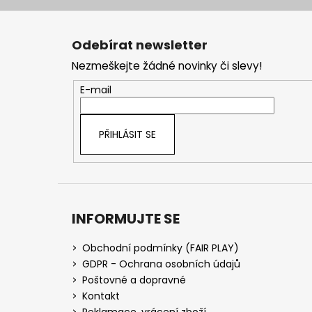
Z
á
Odebírat newsletter
p
Nezmeškejte žádné novinky či slevy!
a
t
E-mail
í
PŘIHLÁSIT SE
INFORMUJTE SE
Obchodní podmínky (FAIR PLAY)
GDPR - Ochrana osobních údajů
Poštovné a dopravné
Kontakt
Reklamace, vrácení zboží