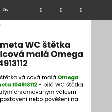
Hledat
Přihlášení
Nákupní
Dveře a zárubně
Kontakt
Blog
Rady
2
košík
meta WC štětka
lcová malá Omega
4913112
štětka válcová malá
Omega
eta 104913112
- bílá WC štětka
alým chromovaným válcem
 postavení nebo pověšení na