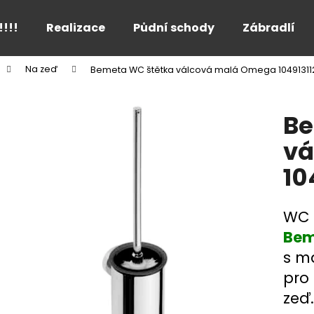
!!!!
Realizace
Půdní schody
Zábradlí
Na zeď
Bemeta WC štětka válcová malá Omega 10491311
Co potřebujete najít?
Be
HLEDAT
vá
10
Doporučujeme
WC 
Bem
s m
pro
zeď.