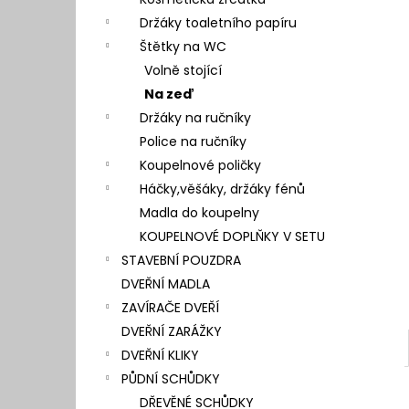
l
Držáky toaletního papíru
Štětky na WC
Volně stojící
Na zeď
Držáky na ručníky
Police na ručníky
Koupelnové poličky
Háčky,věšáky, držáky fénů
Madla do koupelny
KOUPELNOVÉ DOPLŇKY V SETU
STAVEBNÍ POUZDRA
DVEŘNÍ MADLA
ZAVÍRAČE DVEŘÍ
DVEŘNÍ ZARÁŽKY
DVEŘNÍ KLIKY
PŮDNÍ SCHŮDKY
DŘEVĚNÉ SCHŮDKY