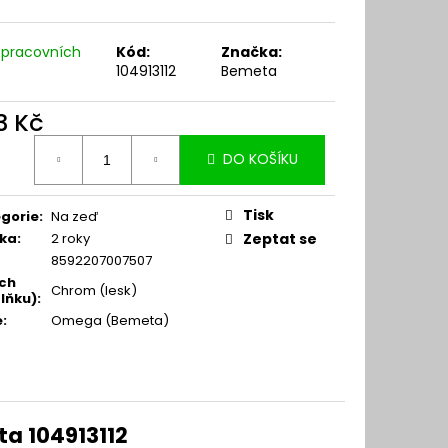
 pracovních
Kód:
Značka:
104913112
Bemeta
3 Kč
ná
DO KOŠÍKU
:
Tisk
gorie
:
Na zeď
ka
:
2 roky
Zeptat se
8592207007507
ch
Chrom (lesk)
lňku)
:
e
:
Omega (Bemeta)
a 104913112