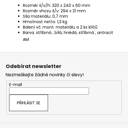
Rozměr š/v/h: 320 x 240 x 60 mm
Rozměr vhozu š/v: 294 x 21 mm
Síla materiálu: 0,7 mm
Hmotnost netto: 1,3 kg
Balení vč. mont. materiálu a 2 ks klíčů
Barva: stříbrná , bílá, hnědá, stříbrná , antracit
AM
Z
á
Odebírat newsletter
p
Nezmeškejte žádné novinky či slevy!
a
t
E-mail
í
PŘIHLÁSIT SE