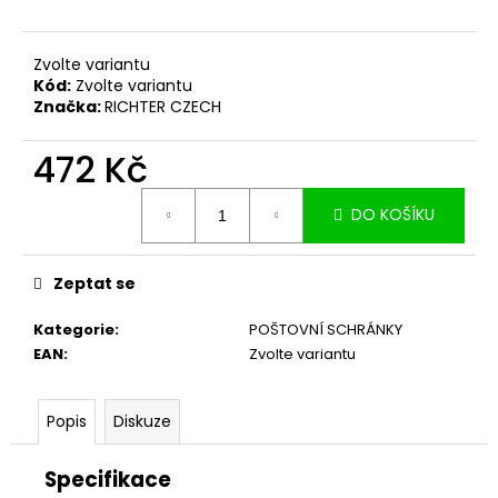
č
u
j
Zvolte variantu
e
Kód:
Zvolte variantu
m
Značka:
RICHTER CZECH
e
472 Kč
Měrná
DO KOŠÍKU
cena:
Zeptat se
Kategorie
:
POŠTOVNÍ SCHRÁNKY
EAN
:
Zvolte variantu
Popis
Diskuze
Specifikace