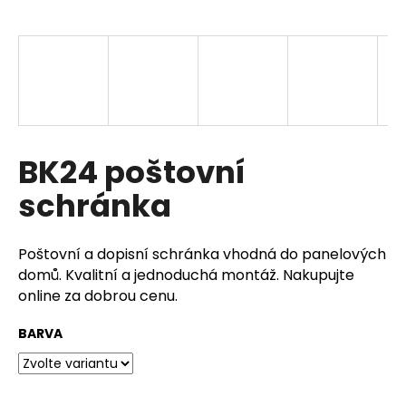
a
j
í
t
?
BK24 poštovní
schránka
HLEDAT
Poštovní a dopisní schránka vhodná do panelových
domů. Kvalitní a jednoduchá montáž. Nakupujte
D
online za dobrou cenu.
o
p
BARVA
o
r
u