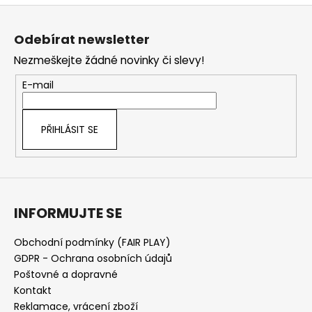
Z
l
á
á
Odebírat newsletter
d
p
a
Nezmeškejte žádné novinky či slevy!
a
c
t
E-mail
í
í
p
r
PŘIHLÁSIT SE
v
k
y
v
ý
INFORMUJTE SE
p
i
s
Obchodní podmínky (FAIR PLAY)
u
GDPR - Ochrana osobních údajů
Poštovné a dopravné
Kontakt
Reklamace, vrácení zboží