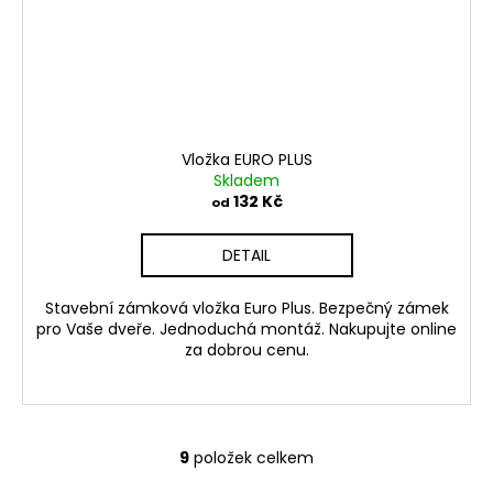
Vložka EURO PLUS
Skladem
132 Kč
od
DETAIL
Stavební zámková vložka Euro Plus. Bezpečný zámek
pro Vaše dveře. Jednoduchá montáž. Nakupujte online
za dobrou cenu.
9
položek celkem
O
v