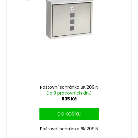
d
r
a
u
o
j
k
d
í
t
u
t
ů
k
?
t
ů
HLEDAT
Poštovní schránka BK.209.N
Do 3 pracovních dnů
D
835 Kč
o
p
DO KOŠÍKU
o
r
Poštovní schránka BK.209.N
u