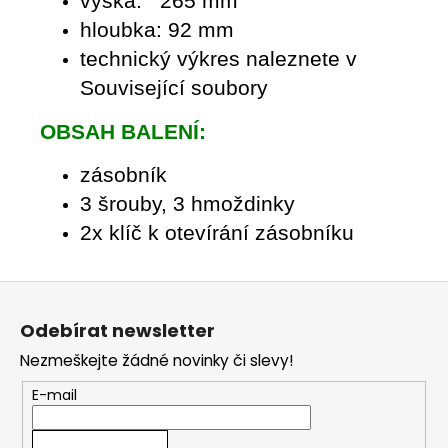
výška: 265 mm
hloubka: 92 mm
technický výkres naleznete v
Související soubory
OBSAH BALENÍ:
zásobník
3 šrouby, 3 hmoždinky
2x klíč k otevírání zásobníku
Z
á
Odebírat newsletter
p
Nezmeškejte žádné novinky či slevy!
a
t
E-mail
í