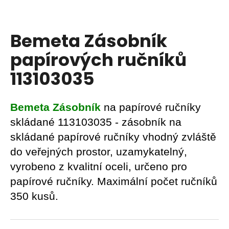
a
j
Bemeta Zásobník
í
t
papírových ručníků
?
113103035
Bemeta Zásobník
na papírové ručníky
HLEDAT
skládané 113103035 - zásobník na
skládané papírové ručníky vhodný zvláště
do veřejných prostor, uzamykatelný,
D
vyrobeno z kvalitní oceli, určeno pro
o
papírové ručníky. Maximální počet ručníků
p
o
350 kusů.
r
u