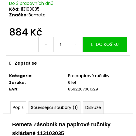
č
Do 3 pracovních dnů
u
Kód:
113103035
j
Značka:
Bemeta
e
m
884 Kč
e
Měrná
DO KOŠÍKU
cena:
Zeptat se
Kategorie
:
Pro papírové ručníky
Záruka
:
6 let
EAN
:
8592207001529
Popis
Související soubory (1)
Diskuze
Bemeta Zásobník na papírové ručníky
skládané 113103035