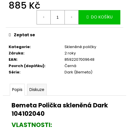
č
885 Kč
u
Měrná
j
DO KOŠÍKU
cena:
e
m
e
Zeptat se
Kategorie
:
Skleněné poličky
Záruka
:
2 roky
EAN
:
8592207009648
Povrch (doplňku)
:
Černá
Série
:
Dark (Bemeta)
Popis
Diskuze
Bemeta Polička skleněná Dark
104102040
VLASTNOSTI: