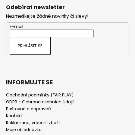
á
Odebírat newsletter
p
Nezmeškejte žádné novinky či slevy!
a
t
E-mail
í
PŘIHLÁSIT SE
INFORMUJTE SE
Obchodní podmínky (FAIR PLAY)
GDPR - Ochrana osobních údajů
Poštovné a dopravné
Kontakt
Reklamace, vrácení zboží
Moje objednávka