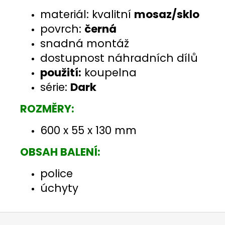
materiál: kvalitní
mosaz/sklo
povrch:
černá
snadná montáž
dostupnost náhradních dílů
použití:
koupelna
série:
Dark
ROZMĚRY:
600 x 55 x 130 mm
OBSAH BALENÍ:
police
úchyty
Z