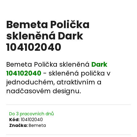
a
j
Bemeta Polička
í
t
skleněná Dark
?
104102040
Bemeta Polička skleněná
Dark
HLEDAT
104102040
- skleněná polička v
jednoduchém, atraktivním a
nadčasovém designu.
D
o
p
Do 3 pracovních dnů
o
Kód:
104102040
r
Značka:
Bemeta
u