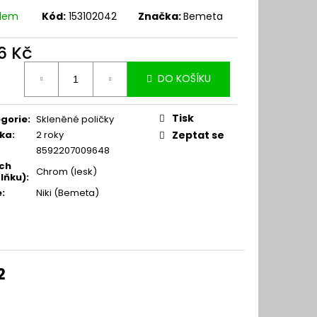
adem
Kód:
153102042
Značka:
Bemeta
6 Kč
ná
DO KOŠÍKU
:
Tisk
gorie
:
Skleněné poličky
ka
:
2 roky
Zeptat se
8592207009648
ch
Chrom (lesk)
lňku)
:
e
:
Niki (Bemeta)
2