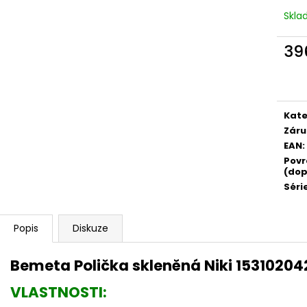
Skl
39
Měr
cena
Kate
Záru
EAN
:
Povr
(dop
Séri
Popis
Diskuze
Bemeta Polička skleněná Niki 15310204
VLASTNOSTI: