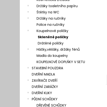
l
Držáky toaletního papíru
Štětky na WC
Držáky na ručníky
Police na ručníky
Koupelnové poličky
Skleněné poličky
Drátěné poličky
Háčky,věšáky, držáky fénů
Madla do koupelny
KOUPELNOVÉ DOPLŇKY V SETU
STAVEBNÍ POUZDRA
DVEŘNÍ MADLA
ZAVÍRAČE DVEŘÍ
DVEŘNÍ ZARÁŽKY
DVEŘNÍ KLIKY
PŮDNÍ SCHŮDKY
DŘEVĚNÉ SCHŮDKY