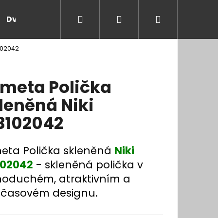
Hledat
Přihlášení
Nákupní
Dveře a zárubně
Kontakt
Blog
Rady
102042
košík
meta Polička
leněná Niki
3102042
eta Polička skleněná
Niki
102042
- skleněná polička v
noduchém, atraktivním a
časovém designu.