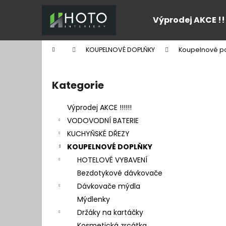
K
Přejít
na
o
Výprodej AKCE !!
obsah
Zpět
Zpět
š
do
do
í
Domů
KOUPELNOVÉ DOPLŇKY
Koupelnové po
k
obchodu
obchodu
P
o
Kategorie
Přeskočit
s
kategorie
t
Výprodej AKCE !!!!!!
r
VODOVODNÍ BATERIE
a
KUCHYŇSKÉ DŘEZY
n
KOUPELNOVÉ DOPLŇKY
n
HOTELOVÉ VYBAVENÍ
í
Bezdotykové dávkovače
p
Dávkovače mýdla
a
Mýdlenky
n
Držáky na kartáčky
e
Kosmetická zrcátka