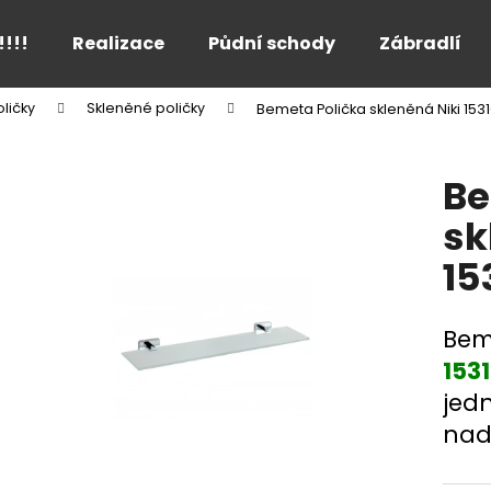
!!!!
Realizace
Půdní schody
Zábradlí
ličky
Skleněné poličky
Bemeta Polička skleněná Niki 153
Co potřebujete najít?
Be
HLEDAT
sk
15
Doporučujeme
Bem
153
jed
nad