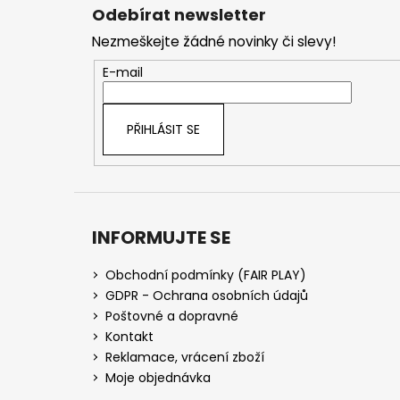
á
Odebírat newsletter
p
Nezmeškejte žádné novinky či slevy!
a
t
E-mail
í
PŘIHLÁSIT SE
INFORMUJTE SE
Obchodní podmínky (FAIR PLAY)
GDPR - Ochrana osobních údajů
Poštovné a dopravné
Kontakt
Reklamace, vrácení zboží
Moje objednávka