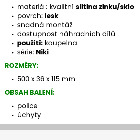
materiál: kvalitní
slitina zinku/sklo
povrch:
lesk
snadná montáž
dostupnost náhradních dílů
použití:
koupelna
série:
Niki
ROZMĚRY:
500 x 36 x 115 mm
OBSAH BALENÍ:
police
úchyty