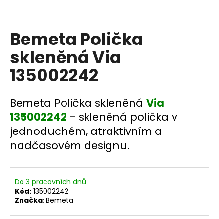
a
j
Bemeta Polička
í
t
skleněná Via
?
135002242
Bemeta Polička skleněná
Via
HLEDAT
135002242
- skleněná polička v
jednoduchém, atraktivním a
nadčasovém designu.
D
o
p
Do 3 pracovních dnů
o
Kód:
135002242
r
Značka:
Bemeta
u