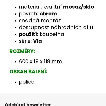
materiál: kvalitní
mosaz/sklo
povrch:
chrom
snadná montáž
dostupnost náhradních dílů
použití:
koupelna
série:
Via
ROZMĚRY:
600 x 19 x 118 mm
OBSAH BALENÍ:
police
Z
á
Odebírat newsletter