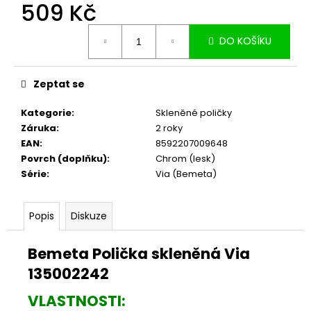
č
509 Kč
u
Měrná
j
DO KOŠÍKU
cena:
e
m
e
Zeptat se
Kategorie
:
Skleněné poličky
Záruka
:
2 roky
EAN
:
8592207009648
Povrch (doplňku)
:
Chrom (lesk)
Série
:
Via (Bemeta)
Popis
Diskuze
Bemeta Polička skleněná Via
135002242
VLASTNOSTI: