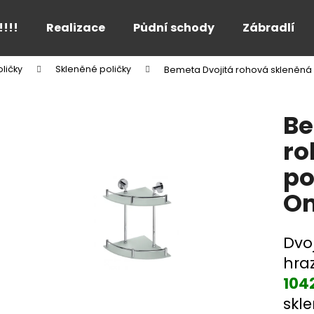
!!!!
Realizace
Půdní schody
Zábradlí
ličky
Skleněné poličky
Bemeta Dvojitá rohová skleněná
Co potřebujete najít?
Be
HLEDAT
ro
po
Doporučujeme
Om
Dvo
hra
104
skl