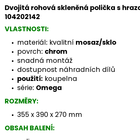
Dvojitá rohová skleněná polička s hr
104202142
VLASTNOSTI:
materiál: kvalitní
mosaz/sklo
povrch:
chrom
snadná montáž
dostupnost náhradních dílů
použití:
koupelna
série:
Omega
ROZMĚRY:
355 x 390 x 270 mm
OBSAH BALENÍ: