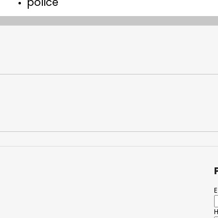
police
E
H