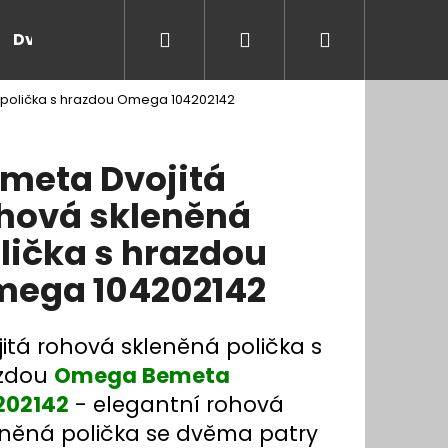
Hledat
Přihlášení
Nákupní
Dveře a zárubně
Kontakt
Blog
Rady
 polička s hrazdou Omega 104202142
košík
meta Dvojitá
hová skleněná
lička s hrazdou
ega 104202142
jitá rohová skleněná polička s
zdou
Omega Bemeta
202142
- elegantní rohová
eněná polička se dvěma patry