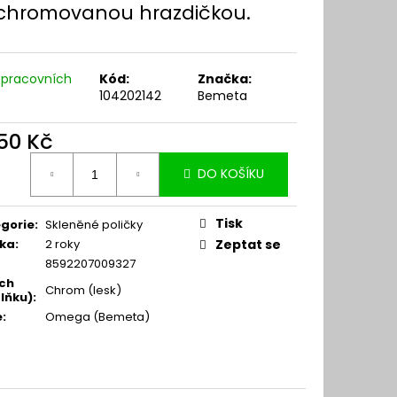
 chromovanou hrazdičkou.
 pracovních
Kód:
Značka:
104202142
Bemeta
550 Kč
ná
DO KOŠÍKU
:
Tisk
gorie
:
Skleněné poličky
ka
:
2 roky
Zeptat se
8592207009327
ch
Chrom (lesk)
lňku)
:
e
:
Omega (Bemeta)