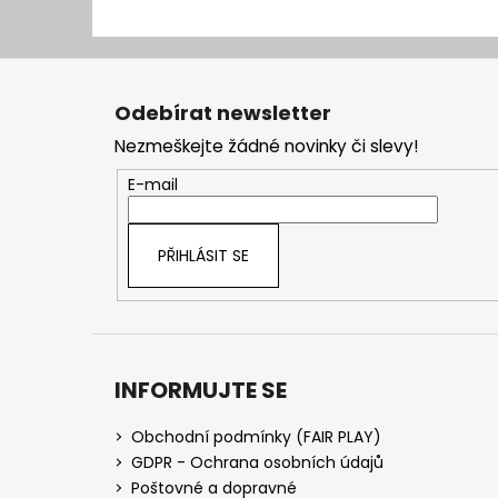
Z
á
Odebírat newsletter
p
Nezmeškejte žádné novinky či slevy!
a
t
E-mail
í
PŘIHLÁSIT SE
INFORMUJTE SE
Obchodní podmínky (FAIR PLAY)
GDPR - Ochrana osobních údajů
Poštovné a dopravné