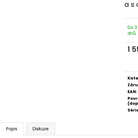
a s
Do 3
dnů
1 
Měr
cena
Kate
Záru
EAN
:
Povr
(dop
Séri
Popis
Diskuze