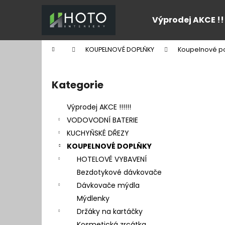
K
Přejít
na
o
Výprodej AKCE !!
obsah
Zpět
Zpět
š
do
do
í
Domů
KOUPELNOVÉ DOPLŇKY
Koupelnové po
k
obchodu
obchodu
P
o
Kategorie
Přeskočit
s
kategorie
t
Výprodej AKCE !!!!!!
r
VODOVODNÍ BATERIE
a
KUCHYŇSKÉ DŘEZY
n
KOUPELNOVÉ DOPLŇKY
n
HOTELOVÉ VYBAVENÍ
í
Bezdotykové dávkovače
p
Dávkovače mýdla
a
Mýdlenky
n
Držáky na kartáčky
e
Kosmetická zrcátka