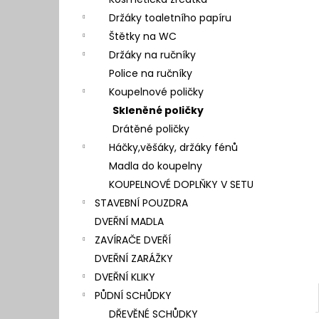
l
Držáky toaletního papíru
Štětky na WC
Držáky na ručníky
Police na ručníky
Koupelnové poličky
Skleněné poličky
Drátěné poličky
Háčky,věšáky, držáky fénů
Madla do koupelny
KOUPELNOVÉ DOPLŇKY V SETU
STAVEBNÍ POUZDRA
DVEŘNÍ MADLA
ZAVÍRAČE DVEŘÍ
DVEŘNÍ ZARÁŽKY
DVEŘNÍ KLIKY
PŮDNÍ SCHŮDKY
DŘEVĚNÉ SCHŮDKY