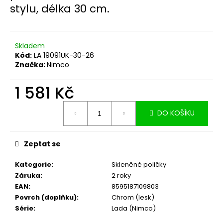
č
stylu, délka 30 cm.
u
j
e
m
Skladem
e
Kód:
LA 19091UK-30-26
Značka:
Nimco
1 581 Kč
Měrná
DO KOŠÍKU
cena:
Zeptat se
Kategorie
:
Skleněné poličky
Záruka
:
2 roky
EAN
:
8595187109803
Povrch (doplňku)
:
Chrom (lesk)
Série
:
Lada (Nimco)