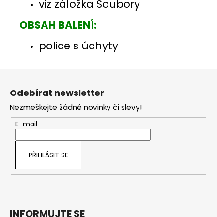
viz záložka Soubory
OBSAH BALENÍ:
police s
úchyty
Z
á
Odebírat newsletter
p
Nezmeškejte žádné novinky či slevy!
a
t
E-mail
í
PŘIHLÁSIT SE
INFORMUJTE SE