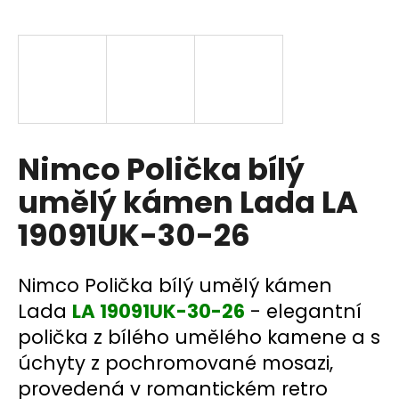
a
j
í
t
?
Nimco Polička bílý
umělý kámen Lada LA
HLEDAT
19091UK-30-26
D
Nimco Polička bílý umělý kámen
o
Lada
LA 19091UK-30-26
- elegantní
p
polička z bílého umělého kamene a s
o
úchyty z pochromované mosazi,
r
u
provedená v romantickém retro