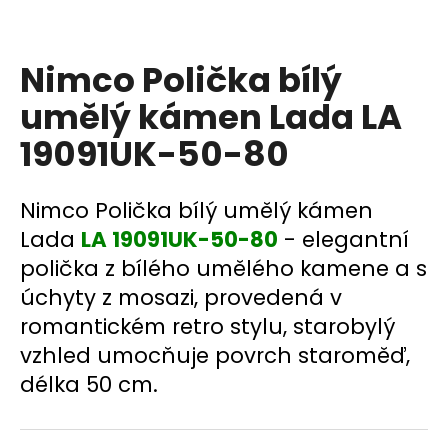
a
j
Nimco Polička bílý
í
t
umělý kámen Lada LA
?
19091UK-50-80
Nimco Polička bílý umělý kámen
HLEDAT
Lada
LA 19091UK-50-80
- elegantní
polička z bílého umělého kamene a s
úchyty z mosazi, provedená v
D
romantickém retro stylu, starobylý
o
vzhled umocňuje povrch staroměď,
p
délka 50 cm.
o
r
u