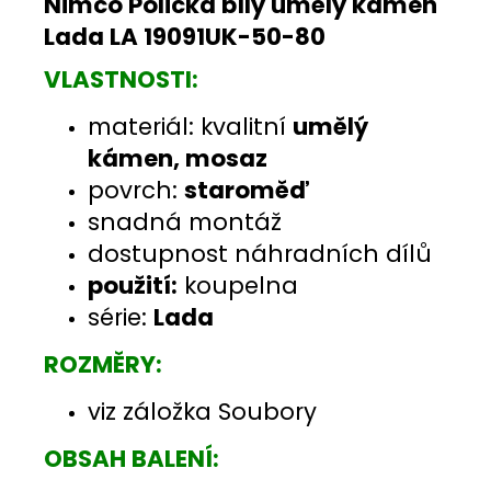
Nimco Polička bílý umělý kámen
Lada LA 19091UK-50-80
VLASTNOSTI:
materiál: kvalitní
umělý
kámen, mosaz
povrch:
staroměď
snadná montáž
dostupnost náhradních dílů
použití:
koupelna
série:
Lada
ROZMĚRY:
viz záložka Soubory
OBSAH BALENÍ: