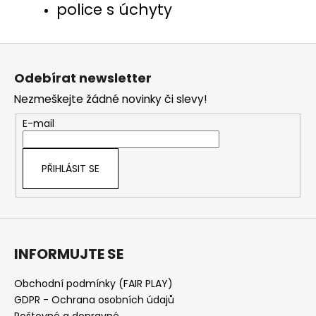
police s
úchyty
Z
á
Odebírat newsletter
p
Nezmeškejte žádné novinky či slevy!
a
t
E-mail
í
PŘIHLÁSIT SE
INFORMUJTE SE
Obchodní podmínky (FAIR PLAY)
GDPR - Ochrana osobních údajů
Poštovné a dopravné