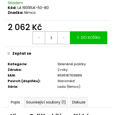
č
Skladem
u
Kód:
LA 19091UK-50-80
j
Značka:
Nimco
e
m
2 062 Kč
e
Měrná
DO KOŠÍKU
cena:
Zeptat se
Kategorie
:
Skleněné poličky
Záruka
:
2 roky
EAN
:
8595187109889
Povrch (doplňku)
:
Staroměď
Série
:
Lada (Nimco)
Popis
Související soubory (1)
Diskuze