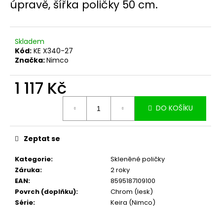
č
úpravě, šířka poličky 50 cm.
u
j
e
Skladem
m
Kód:
KE X340-27
e
Značka:
Nimco
1 117 Kč
Měrná
DO KOŠÍKU
cena:
Zeptat se
Kategorie
:
Skleněné poličky
Záruka
:
2 roky
EAN
:
8595187109100
Povrch (doplňku)
:
Chrom (lesk)
Série
:
Keira (Nimco)