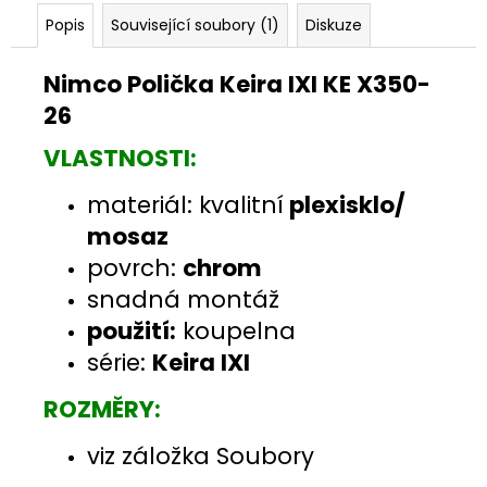
Popis
Související soubory (1)
Diskuze
Nimco Polička Keira IXI KE X350-
26
VLASTNOSTI:
materiál: kvalitní
plexisklo
/
mosaz
povrch:
chrom
snadná montáž
použití:
koupelna
série:
Keira IXI
ROZMĚRY:
viz záložka Soubory