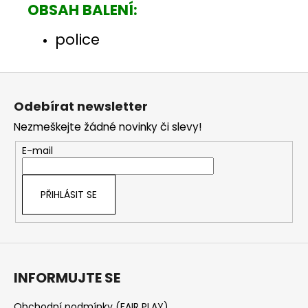
OBSAH BALENÍ:
police
Z
á
Odebírat newsletter
p
Nezmeškejte žádné novinky či slevy!
a
t
E-mail
í
PŘIHLÁSIT SE
INFORMUJTE SE
Obchodní podmínky (FAIR PLAY)