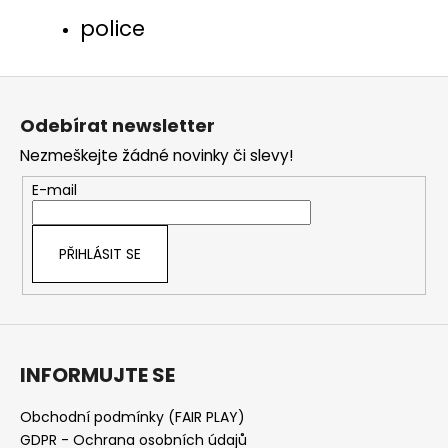
police
Z
á
Odebírat newsletter
p
Nezmeškejte žádné novinky či slevy!
a
t
E-mail
í
PŘIHLÁSIT SE
INFORMUJTE SE
Obchodní podmínky (FAIR PLAY)
GDPR - Ochrana osobních údajů