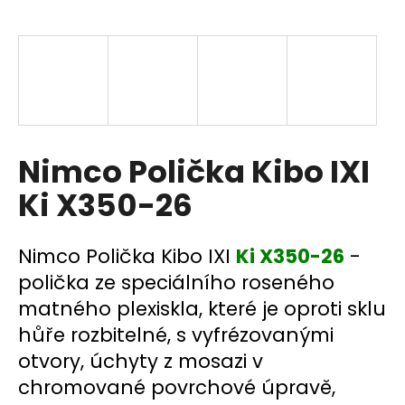
a
j
í
t
?
Nimco Polička Kibo IXI
Ki X350-26
HLEDAT
Nimco Polička Kibo IXI
Ki X350-26
-
polička ze speciálního roseného
D
matného plexiskla, které je oproti sklu
o
p
hůře rozbitelné, s vyfrézovanými
o
otvory, úchyty z mosazi v
r
chromované povrchové úpravě,
u