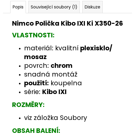
Popis
Související soubory (1)
Diskuze
Nimco Polička Kibo IXI Ki X350-26
VLASTNOSTI:
materiál: kvalitní
plexisklo
/
mosaz
povrch:
chrom
snadná montáž
použití:
koupelna
série:
Kibo IXI
ROZMĚRY:
viz záložka Soubory
OBSAH BALENÍ: