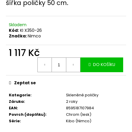
č
šířka poličky 50 cm.
u
j
e
Skladem
m
Kód:
KI X350-26
e
Značka:
Nimco
1 117 Kč
Měrná
DO KOŠÍKU
cena:
Zeptat se
Kategorie
:
Skleněné poličky
Záruka
:
2 roky
EAN
:
8595187107984
Povrch (doplňku)
:
Chrom (lesk)
Série
:
Kibo (Nimco)