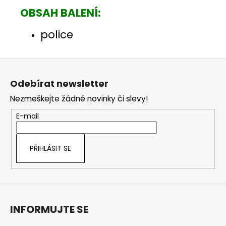
OBSAH BALENÍ:
police
Z
á
Odebírat newsletter
p
Nezmeškejte žádné novinky či slevy!
a
t
E-mail
í
PŘIHLÁSIT SE
INFORMUJTE SE