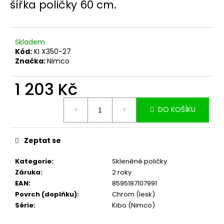
č
šířka poličky 60 cm.
u
j
e
Skladem
m
Kód:
KI X350-27
e
Značka:
Nimco
1 203 Kč
Měrná
DO KOŠÍKU
cena:
Zeptat se
Kategorie
:
Skleněné poličky
Záruka
:
2 roky
EAN
:
8595187107991
Povrch (doplňku)
:
Chrom (lesk)
Série
:
Kibo (Nimco)