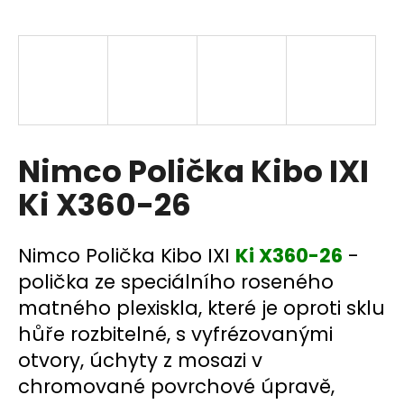
a
j
í
t
?
Nimco Polička Kibo IXI
Ki X360-26
HLEDAT
Nimco Polička Kibo IXI
Ki X360-26
-
polička ze speciálního roseného
D
matného plexiskla, které je oproti sklu
o
p
hůře rozbitelné, s vyfrézovanými
o
otvory, úchyty z mosazi v
r
chromované povrchové úpravě,
u