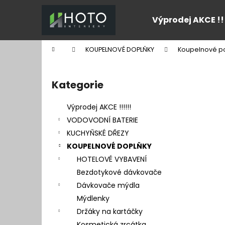
K
Přejít
na
o
Výprodej AKCE !!
obsah
Zpět
Zpět
š
do
do
í
Domů
KOUPELNOVÉ DOPLŇKY
Koupelnové po
k
obchodu
obchodu
P
o
Kategorie
Přeskočit
s
kategorie
t
Výprodej AKCE !!!!!!
r
VODOVODNÍ BATERIE
a
KUCHYŇSKÉ DŘEZY
n
KOUPELNOVÉ DOPLŇKY
n
HOTELOVÉ VYBAVENÍ
í
Bezdotykové dávkovače
p
Dávkovače mýdla
a
Mýdlenky
n
Držáky na kartáčky
e
Kosmetická zrcátka