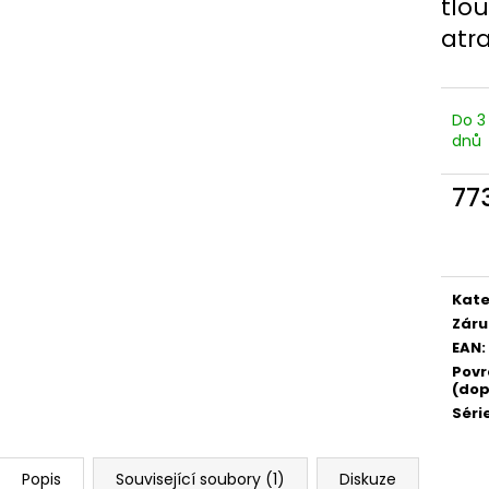
tlou
atra
Do 3
dnů
77
Měr
cena
Kate
Záru
EAN
:
Povr
(dop
Séri
Popis
Související soubory (1)
Diskuze