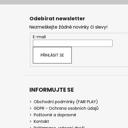
Z
á
Odebírat newsletter
p
Nezmeškejte žádné novinky či slevy!
a
t
E-mail
í
PŘIHLÁSIT SE
INFORMUJTE SE
Obchodní podmínky (FAIR PLAY)
GDPR - Ochrana osobních údajů
Poštovné a dopravné
Kontakt
Reklamace, vrácení zboží