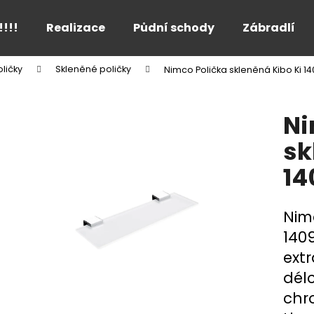
!!!!
Realizace
Půdní schody
Zábradlí
ličky
Skleněné poličky
Nimco Polička skleněná Kibo Ki 1
Co potřebujete najít?
Ni
HLEDAT
sk
14
Doporučujeme
Nim
140
ext
dél
chr