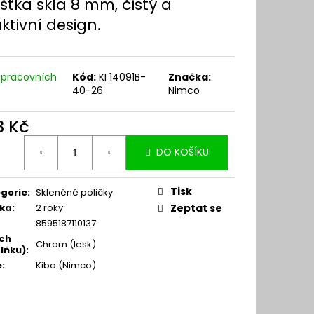
šťka skla 8 mm, čistý a
ktivní design.
 pracovních
Kód:
KI 14091B-
Značka:
40-26
Nimco
3 Kč
ná
DO KOŠÍKU
:
Tisk
gorie
:
Skleněné poličky
ka
:
2 roky
Zeptat se
8595187110137
ch
Chrom (lesk)
lňku)
:
e
:
Kibo (Nimco)