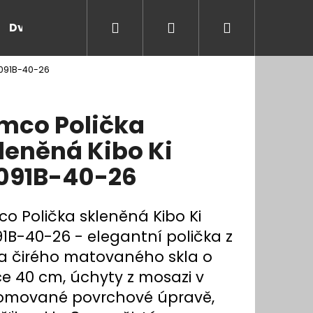
Hledat
Přihlášení
Nákupní
Dveře a zárubně
Kontakt
Blog
Rady
4091B-40-26
košík
mco Polička
leněná Kibo Ki
091B-40-26
co Polička skleněná Kibo Ki
91B-40-26 - elegantní polička z
ra čirého matovaného skla o
ce 40 cm, úchyty z mosazi v
omované povrchové úpravě,