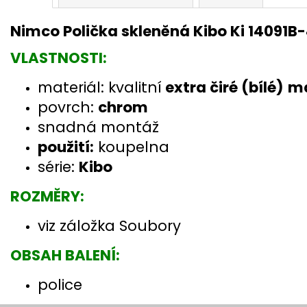
Nimco Polička skleněná Kibo Ki 14091B
VLASTNOSTI:
materiál: kvalitní
extra čiré (bílé)
ma
povrch:
chrom
snadná montáž
použití:
koupelna
série:
Kibo
ROZMĚRY:
viz záložka Soubory
OBSAH BALENÍ:
police