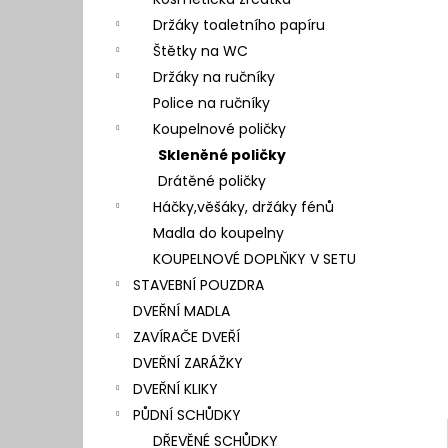
l
Držáky toaletního papíru
Štětky na WC
Držáky na ručníky
Police na ručníky
Koupelnové poličky
Skleněné poličky
Drátěné poličky
Háčky,věšáky, držáky fénů
Madla do koupelny
KOUPELNOVÉ DOPLŇKY V SETU
STAVEBNÍ POUZDRA
DVEŘNÍ MADLA
ZAVÍRAČE DVEŘÍ
DVEŘNÍ ZARÁŽKY
DVEŘNÍ KLIKY
PŮDNÍ SCHŮDKY
DŘEVĚNÉ SCHŮDKY