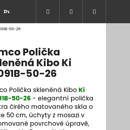
Hledat
Přihlášení
Nákupní
Dveře a zárubně
Kontakt
Blog
Rady
4091B-50-26
košík
mco Polička
leněná Kibo Ki
091B-50-26
co Polička skleněná Kibo
Ki
91B-50-26
- elegantní polička
xtra čirého matovaného skla o
ce 50 cm, úchyty z mosazi v
omované povrchové úpravě,