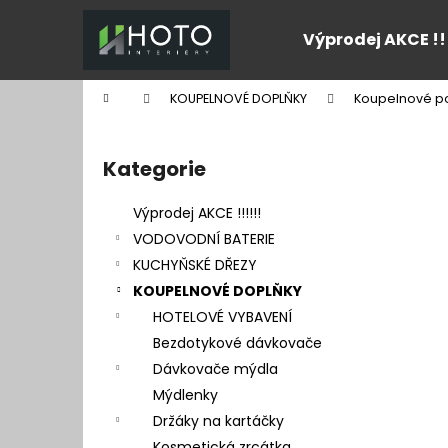
K
Přejít
na
o
Výprodej AKCE !!
obsah
Zpět
Zpět
š
do
do
í
Domů
KOUPELNOVÉ DOPLŇKY
Koupelnové po
k
obchodu
obchodu
P
o
Kategorie
Přeskočit
s
kategorie
t
Výprodej AKCE !!!!!!
r
VODOVODNÍ BATERIE
a
KUCHYŇSKÉ DŘEZY
n
KOUPELNOVÉ DOPLŇKY
n
HOTELOVÉ VYBAVENÍ
í
Bezdotykové dávkovače
p
Dávkovače mýdla
a
Mýdlenky
n
Držáky na kartáčky
e
Kosmetická zrcátka