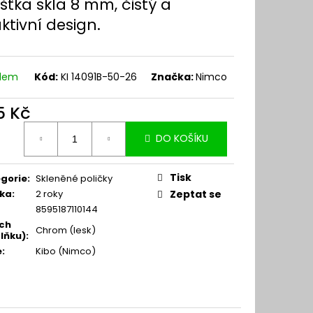
šťka skla 8 mm, čistý a
ktivní design.
adem
Kód:
KI 14091B-50-26
Značka:
Nimco
5 Kč
ná
DO KOŠÍKU
:
Tisk
gorie
:
Skleněné poličky
ka
:
2 roky
Zeptat se
8595187110144
ch
Chrom (lesk)
lňku)
:
e
:
Kibo (Nimco)