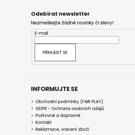
Z
á
Odebírat newsletter
p
Nezmeškejte žádné novinky či slevy!
a
t
E-mail
í
PŘIHLÁSIT SE
INFORMUJTE SE
Obchodní podmínky (FAIR PLAY)
GDPR - Ochrana osobních údajů
Poštovné a dopravné
Kontakt
Reklamace, vrácení zboží