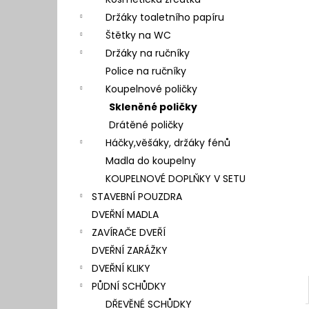
l
Držáky toaletního papíru
Štětky na WC
Držáky na ručníky
Police na ručníky
Koupelnové poličky
Skleněné poličky
Drátěné poličky
Háčky,věšáky, držáky fénů
Madla do koupelny
KOUPELNOVÉ DOPLŇKY V SETU
STAVEBNÍ POUZDRA
DVEŘNÍ MADLA
ZAVÍRAČE DVEŘÍ
DVEŘNÍ ZARÁŽKY
DVEŘNÍ KLIKY
PŮDNÍ SCHŮDKY
DŘEVĚNÉ SCHŮDKY