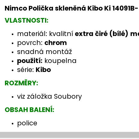
Nimco Polička skleněná Kibo Ki 14091B
VLASTNOSTI:
materiál: kvalitní
extra čiré (bílé)
ma
povrch:
chrom
snadná montáž
použití:
koupelna
série:
Kibo
ROZMĚRY:
viz záložka Soubory
OBSAH BALENÍ:
police