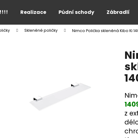
!!!!
Realizace
Půdní schody
Zábradlí
ličky
Skleněné poličky
Nimco Polička skleněná Kibo Ki 1
Co potřebujete najít?
Ni
HLEDAT
sk
14
Doporučujeme
Nim
140
z e
dél
chr