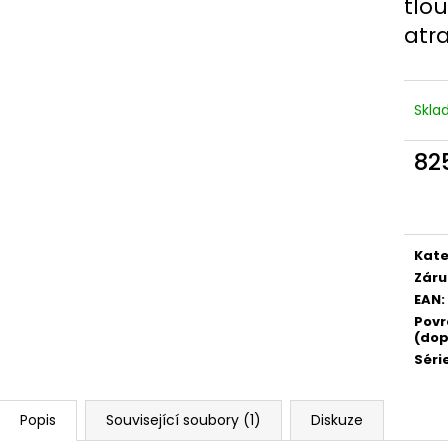
tlou
atra
Skl
82
Měr
cena
Kate
Záru
EAN
:
Povr
(dop
Séri
Popis
Související soubory (1)
Diskuze