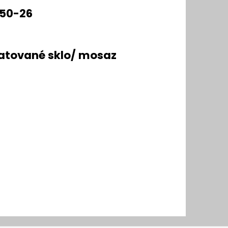
-50-26
tované sklo/ mosaz