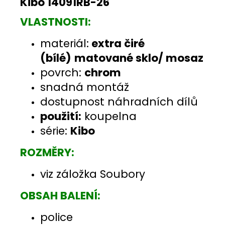
Kibo 14091RB-26
VLASTNOSTI:
materiál:
extra čiré
(bílé)
matované sklo/ mosaz
povrch:
chrom
snadná montáž
dostupnost náhradních dílů
použití:
koupelna
série:
Kibo
ROZMĚRY:
viz záložka Soubory
OBSAH BALENÍ:
police