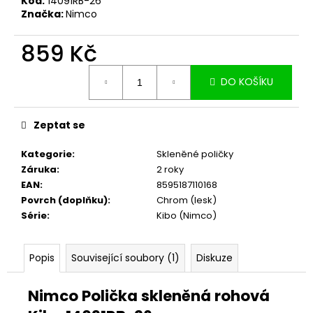
č
Kód:
14091RB-26
Značka:
Nimco
u
j
859 Kč
e
m
Měrná
e
DO KOŠÍKU
cena:
Zeptat se
Kategorie
:
Skleněné poličky
Záruka
:
2 roky
EAN
:
8595187110168
Povrch (doplňku)
:
Chrom (lesk)
Série
:
Kibo (Nimco)
Popis
Související soubory (1)
Diskuze
Nimco Polička skleněná rohová