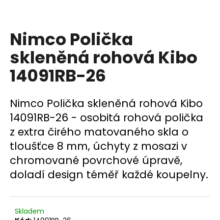
a
j
Nimco Polička
í
t
skleněná rohová Kibo
?
14091RB-26
Nimco Polička skleněná rohová Kibo
HLEDAT
14091RB-26 - osobitá rohová polička
z extra čirého matovaného skla o
tloušťce 8 mm, úchyty z mosazi v
D
chromované povrchové úpravě,
o
doladí design téměř každé koupelny.
p
o
r
u
Skladem