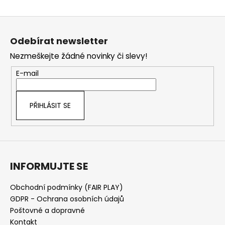
Z
á
Odebírat newsletter
p
Nezmeškejte žádné novinky či slevy!
a
t
E-mail
í
PŘIHLÁSIT SE
INFORMUJTE SE
Obchodní podmínky (FAIR PLAY)
GDPR - Ochrana osobních údajů
Poštovné a dopravné
Kontakt