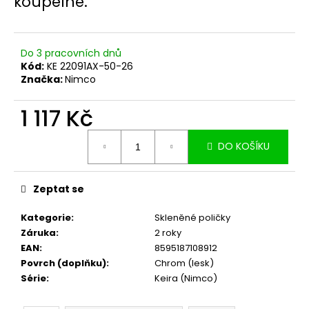
koupelně.
č
u
j
e
Do 3 pracovních dnů
m
Kód:
KE 22091AX-50-26
e
Značka:
Nimco
1 117 Kč
Měrná
DO KOŠÍKU
cena:
Zeptat se
Kategorie
:
Skleněné poličky
Záruka
:
2 roky
EAN
:
8595187108912
Povrch (doplňku)
:
Chrom (lesk)
Série
:
Keira (Nimco)