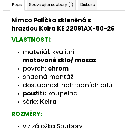
Popis
Související soubory (1)
Diskuze
Nimco Polička skleněná s
hrazdou Keira KE 22091AX-50-26
VLASTNOSTI:
materiál: kvalitní
matované sklo/ mosaz
povrch:
chrom
snadná montáž
dostupnost náhradních dílů
použití:
koupelna
série:
Keira
ROZMĚRY:
viz záložka Soubory