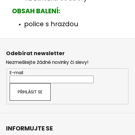
OBSAH BALENÍ:
police s hrazdou
Z
á
Odebírat newsletter
p
Nezmeškejte žádné novinky či slevy!
a
t
E-mail
í
PŘIHLÁSIT SE
INFORMUJTE SE