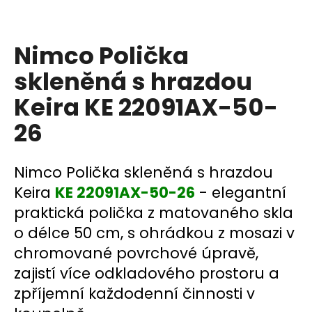
a
j
Nimco Polička
í
t
skleněná s hrazdou
?
Keira KE 22091AX-50-
26
HLEDAT
Nimco Polička skleněná s hrazdou
Keira
KE 22091AX-50-26
- elegantní
praktická polička z matovaného skla
D
o délce 50 cm, s ohrádkou z mosazi v
o
chromované povrchové úpravě,
p
o
zajistí více odkladového prostoru a
r
zpříjemní každodenní činnosti v
u