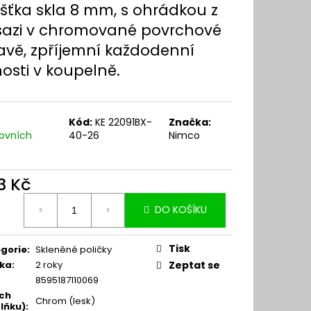
ušťka skla 8 mm, s ohrádkou z
azi v chromované povrchové
avě, zpříjemní každodenní
osti v koupelně.
Kód:
KE 22091BX-
Značka:
ovních
40-26
Nimco
3 Kč
ná
DO KOŠÍKU
:
Tisk
gorie
:
Skleněné poličky
ka
:
2 roky
Zeptat se
8595187110069
ch
Chrom (lesk)
lňku)
: