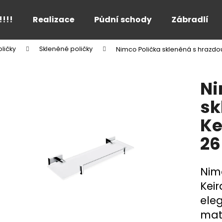
!!!!
Realizace
Půdní schody
Zábradlí
ličky
Skleněné poličky
Nimco Polička skleněná s hrazdo
Co potřebujete najít?
Ni
HLEDAT
sk
Ke
Doporučujeme
26
Nim
Keir
eleg
mat