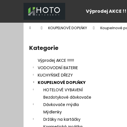
K
Přejít
na
o
Výprodej AKCE !!
obsah
Zpět
Zpět
š
do
do
í
Domů
KOUPELNOVÉ DOPLŇKY
Koupelnové po
k
obchodu
obchodu
P
o
Kategorie
Přeskočit
s
kategorie
t
Výprodej AKCE !!!!!!
r
VODOVODNÍ BATERIE
a
KUCHYŇSKÉ DŘEZY
n
KOUPELNOVÉ DOPLŇKY
n
HOTELOVÉ VYBAVENÍ
í
Bezdotykové dávkovače
p
Dávkovače mýdla
a
Mýdlenky
n
Držáky na kartáčky
e
Kosmetická zrcátka