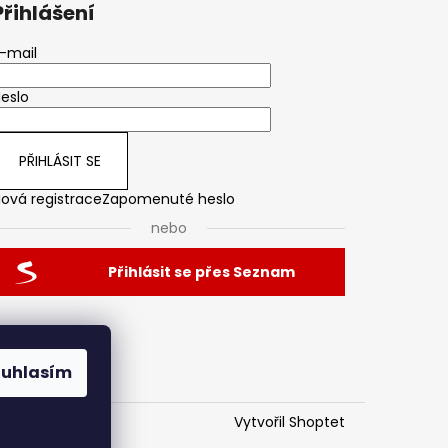
Přihlášení
-mail
eslo
PŘIHLÁSIT SE
ová registrace
Zapomenuté heslo
nebo
Přihlásit se přes Seznam
ouhlasím
Vytvořil Shoptet