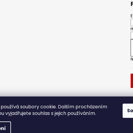
E
H
N
Dveřní kování
Stavební pouzdro
používá soubory cookie. Dalším procházením
S
 vyjadřujete souhlas s jejich používáním.
.
ní