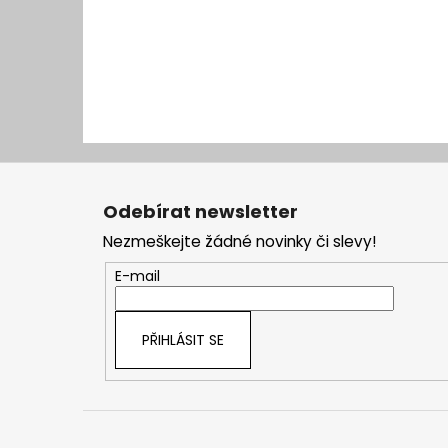
Z
á
Odebírat newsletter
p
Nezmeškejte žádné novinky či slevy!
a
t
E-mail
í
PŘIHLÁSIT SE