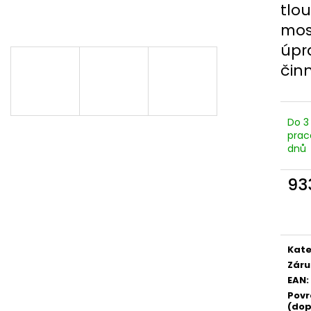
tlo
mos
úpr
činn
Do 3
prac
dnů
93
Měr
cena
Kate
Záru
EAN
:
Povr
(dop