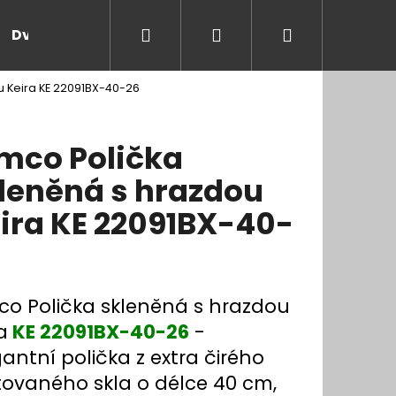
Hledat
Přihlášení
Nákupní
Dveře a zárubně
Kontakt
Blog
Rady
u Keira KE 22091BX-40-26
košík
mco Polička
leněná s hrazdou
ira KE 22091BX-40-
co Polička skleněná s hrazdou
a
KE 22091BX-40-26
-
antní polička z extra čirého
ovaného skla o délce 40 cm,