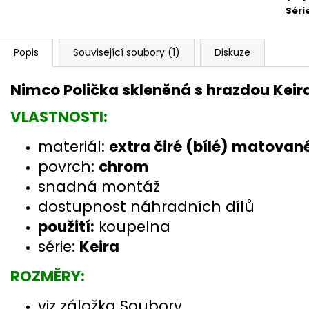
Séri
Popis
Související soubory (1)
Diskuze
Nimco Polička skleněná s hrazdou Kei
VLASTNOSTI:
materiál:
extra čiré (bílé) matovan
povrch:
chrom
snadná montáž
dostupnost náhradních dílů
použití:
koupelna
série:
Keira
ROZMĚRY:
viz záložka Soubory