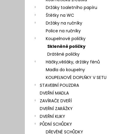
l
Držáky toaletního papíru
Štětky na WC
Držáky na ručníky
Police na ručníky
Koupelnové poličky
Skleněné poličky
Drátěné poličky
Háčky,věšáky, držáky fénů
Madla do koupelny
KOUPELNOVÉ DOPLŇKY V SETU
STAVEBNÍ POUZDRA
DVEŘNÍ MADLA
ZAVÍRAČE DVEŘÍ
DVEŘNÍ ZARÁŽKY
DVEŘNÍ KLIKY
PŮDNÍ SCHŮDKY
DŘEVĚNÉ SCHŮDKY