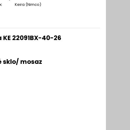
e
:
Keira (Nimco)
ra KE 22091BX-40-26
é sklo/ mosaz