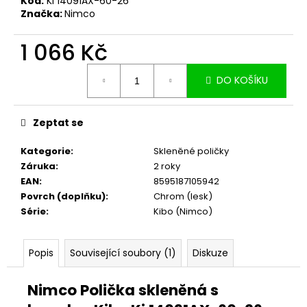
č
Kód:
KI 14091AX-60-26
Značka:
Nimco
u
j
1 066 Kč
e
m
Měrná
e
DO KOŠÍKU
cena:
Zeptat se
Kategorie
:
Skleněné poličky
Záruka
:
2 roky
EAN
:
8595187105942
Povrch (doplňku)
:
Chrom (lesk)
Série
:
Kibo (Nimco)
Popis
Související soubory (1)
Diskuze
Nimco Polička skleněná s