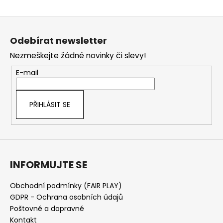
Z
á
Odebírat newsletter
p
Nezmeškejte žádné novinky či slevy!
a
t
E-mail
í
PŘIHLÁSIT SE
INFORMUJTE SE
Obchodní podmínky (FAIR PLAY)
GDPR - Ochrana osobních údajů
Poštovné a dopravné
Kontakt