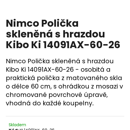
a
j
Nimco Polička
í
t
skleněná s hrazdou
?
Kibo Ki 14091AX-60-26
Nimco Polička skleněná s hrazdou
HLEDAT
Kibo Ki 14091AX-60-26 - osobitá a
praktická polička z matovaného skla
o délce 60 cm, s ohrádkou z mosazi v
D
chromované povrchové úpravě,
o
vhodná do každé koupelny.
p
o
r
u
Skladem