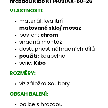
hrazdou Kibo Ki 14091AX-60-26
VLASTNOSTI:
materiál: kvalitní
matované sklo/ mosaz
povrch:
chrom
snadná montáž
dostupnost náhradních dílů
použití:
koupelna
série:
Kibo
ROZMĚRY:
viz záložka Soubory
OBSAH BALENÍ:
police s hrazdou