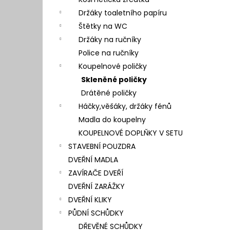
l
Držáky toaletního papíru
Štětky na WC
Držáky na ručníky
Police na ručníky
Koupelnové poličky
Skleněné poličky
Drátěné poličky
Háčky,věšáky, držáky fénů
Madla do koupelny
KOUPELNOVÉ DOPLŇKY V SETU
STAVEBNÍ POUZDRA
DVEŘNÍ MADLA
ZAVÍRAČE DVEŘÍ
DVEŘNÍ ZARÁŽKY
DVEŘNÍ KLIKY
PŮDNÍ SCHŮDKY
DŘEVĚNÉ SCHŮDKY