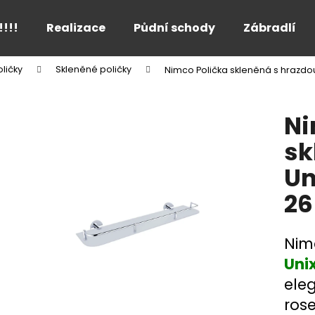
!!!!
Realizace
Půdní schody
Zábradlí
ličky
Skleněné poličky
Nimco Polička skleněná s hrazdo
Co potřebujete najít?
Ni
HLEDAT
sk
Un
Doporučujeme
26
Nim
Uni
eleg
ros