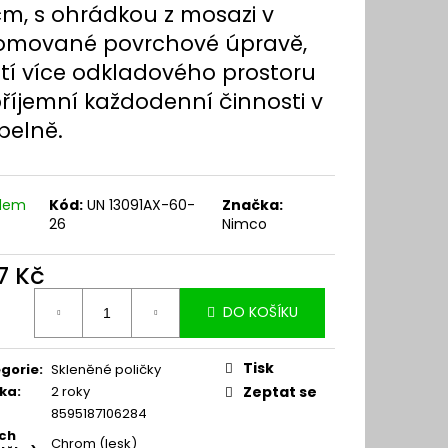
cm, s ohrádkou z mosazi v
omované povrchové úpravě,
stí více odkladového prostoru
příjemní každodenní činnosti v
pelně.
adem
Kód:
UN 13091AX-60-
Značka:
26
Nimco
17 Kč
ná
DO KOŠÍKU
:
Tisk
gorie
:
Skleněné poličky
ka
:
2 roky
Zeptat se
8595187106284
ch
Chrom (lesk)