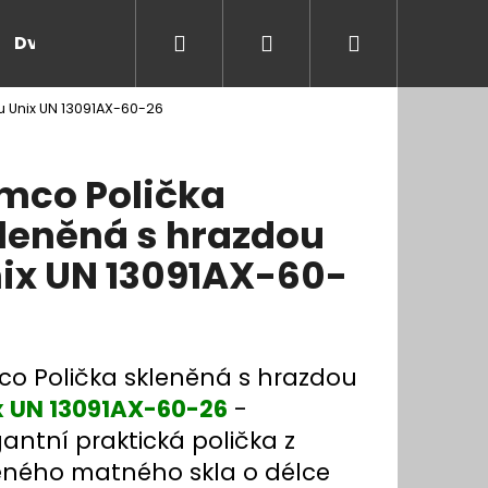
Hledat
Přihlášení
Nákupní
Dveře a zárubně
Kontakt
Blog
Rady
u Unix UN 13091AX-60-26
košík
mco Polička
leněná s hrazdou
ix UN 13091AX-60-
co Polička skleněná s hrazdou
x UN 13091AX-60-26
-
antní praktická polička z
eného matného skla o délce