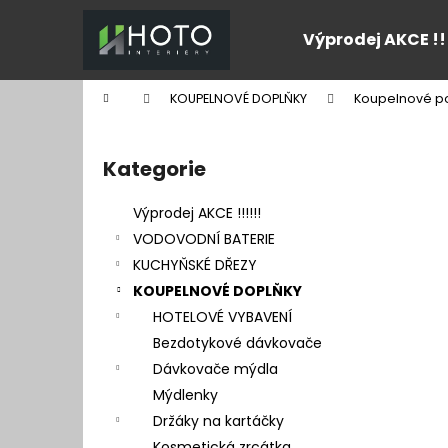
K
Přejít
na
o
Výprodej AKCE !!
obsah
Zpět
Zpět
š
do
do
í
Domů
KOUPELNOVÉ DOPLŇKY
Koupelnové po
k
obchodu
obchodu
P
o
Kategorie
Přeskočit
s
kategorie
t
Výprodej AKCE !!!!!!
r
VODOVODNÍ BATERIE
a
KUCHYŇSKÉ DŘEZY
n
KOUPELNOVÉ DOPLŇKY
n
HOTELOVÉ VYBAVENÍ
í
Bezdotykové dávkovače
p
Dávkovače mýdla
a
Mýdlenky
n
Držáky na kartáčky
e
Kosmetická zrcátka