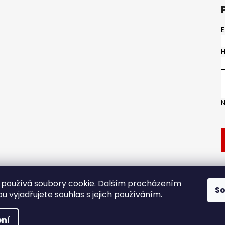
E
H
N
Dveřní kování
Stavební pouzdro
používá soubory cookie. Dalším procházením
S
 vyjadřujete souhlas s jejich používáním.
.
ní