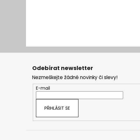
Z
á
Odebírat newsletter
p
Nezmeškejte žádné novinky či slevy!
a
t
E-mail
í
PŘIHLÁSIT SE