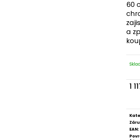
60 
chr
zaji
a z
kou
Skl
1 1
Měr
cena
Kate
Záru
EAN
:
Povr