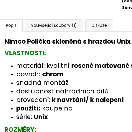
(dop
Séri
Popis
Související soubory (1)
Diskuze
Nimco Polička skleněná s hrazdou Uni
VLASTNOSTI:
materiál: kvalitní
rosené matované 
povrch:
chrom
snadná montáž
dostupnost náhradních dílů
provedení:
k navrtání/ k nalepení
použití:
koupelna
série:
Unix
ROZMĚRY: