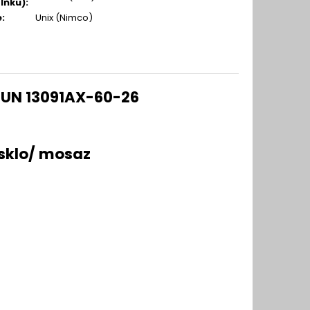
lňku)
:
e
:
Unix (Nimco)
x UN 13091AX-60-26
sklo/ mosaz