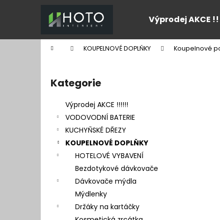
K
Přejít
na
o
Výprodej AKCE !!
obsah
Zpět
Zpět
š
do
do
í
Domů
KOUPELNOVÉ DOPLŇKY
Koupelnové po
k
obchodu
obchodu
P
o
Kategorie
Přeskočit
s
kategorie
t
Výprodej AKCE !!!!!!
r
VODOVODNÍ BATERIE
a
KUCHYŇSKÉ DŘEZY
n
KOUPELNOVÉ DOPLŇKY
n
HOTELOVÉ VYBAVENÍ
í
Bezdotykové dávkovače
p
Dávkovače mýdla
a
Mýdlenky
n
Držáky na kartáčky
e
Kosmetická zrcátka