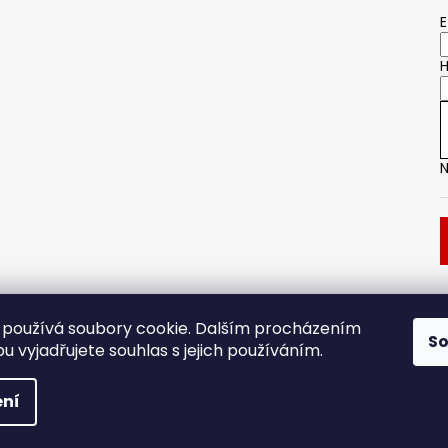
E
H
N
Dveřní kování
Stavební pouzdro
používá soubory cookie. Dalším procházením
S
 vyjadřujete souhlas s jejich používáním.
.
ní