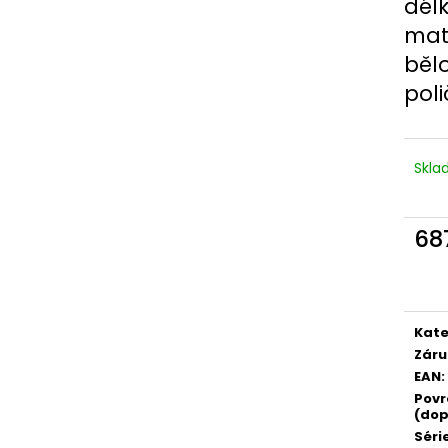
dél
mat
běl
poli
Skl
68
Měr
cena
Kate
Záru
EAN
:
Povr
(dop
Séri