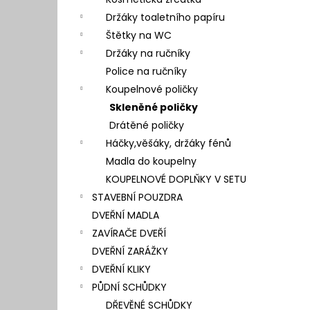
l
Držáky toaletního papíru
Štětky na WC
Držáky na ručníky
Police na ručníky
Koupelnové poličky
Skleněné poličky
Drátěné poličky
Háčky,věšáky, držáky fénů
Madla do koupelny
KOUPELNOVÉ DOPLŇKY V SETU
STAVEBNÍ POUZDRA
DVEŘNÍ MADLA
ZAVÍRAČE DVEŘÍ
DVEŘNÍ ZARÁŽKY
DVEŘNÍ KLIKY
PŮDNÍ SCHŮDKY
DŘEVĚNÉ SCHŮDKY