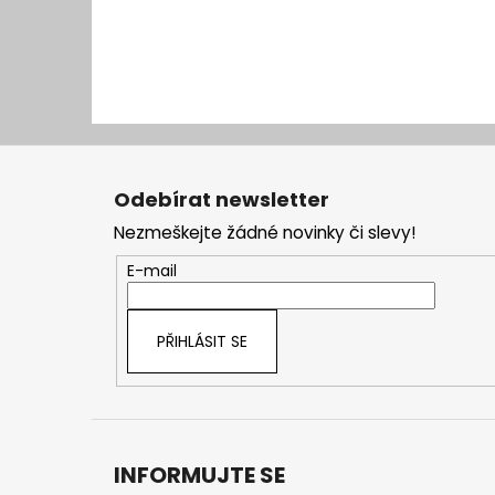
Z
á
Odebírat newsletter
p
Nezmeškejte žádné novinky či slevy!
a
t
E-mail
í
PŘIHLÁSIT SE
INFORMUJTE SE