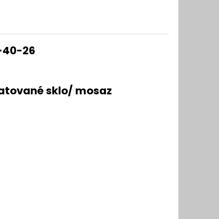
B-40-26
 matované sklo/ mosaz