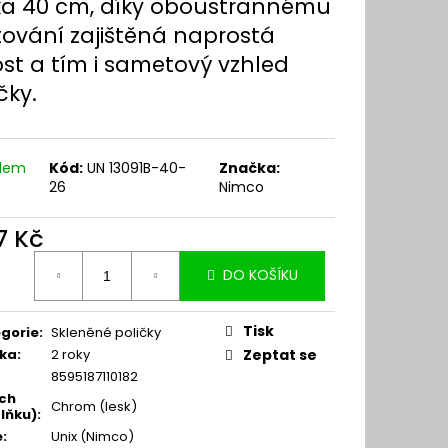
ka 40 cm, díky oboustrannému
ování zajištěná naprostá
ost a tím i sametový vzhled
čky.
adem
Kód:
UN 13091B-40-
Značka:
26
Nimco
7 Kč
ná
DO KOŠÍKU
:
Tisk
gorie
:
Skleněné poličky
ka
:
2 roky
Zeptat se
8595187110182
ch
Chrom (lesk)
lňku)
:
e
:
Unix (Nimco)