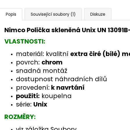
Popis
Související soubory (1)
Diskuze
Nimco Polička skleněná Unix UN 13091
VLASTNOSTI:
materiál: kvalitní
extra čiré (bílé)
povrch:
chrom
snadná montáž
dostupnost náhradních dílů
provedení:
k navrtání
použití:
koupelna
série:
Unix
ROZMĚRY:
viz záložka Soubory