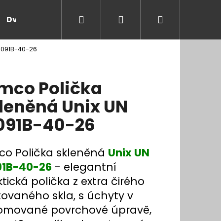
Hledat
Přihlášení
Nákupní
Dveře a zárubně
Kontakt
Blog
Rady
13091B-40-26
košík
mco Polička
leněná Unix UN
091B-40-26
co Polička skleněná
Unix UN
91B-40-26
- elegantní
tická polička z extra čirého
ovaného skla, s úchyty v
omované povrchové úpravě,