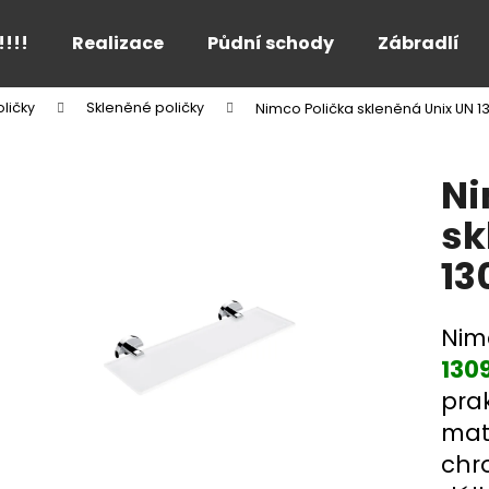
!!!!
Realizace
Půdní schody
Zábradlí
ličky
Skleněné poličky
Nimco Polička skleněná Unix UN 
Co potřebujete najít?
Ni
HLEDAT
sk
13
Doporučujeme
Nim
130
prak
mat
chr