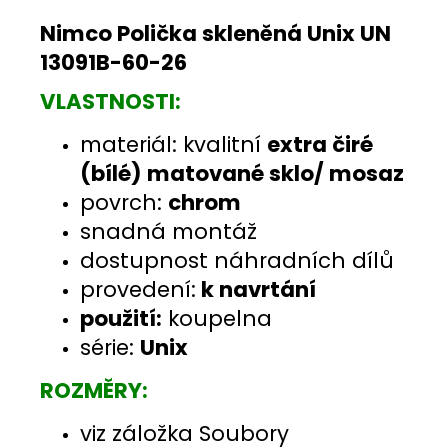
Nimco Polička skleněná Unix UN
13091B-60-26
VLASTNOSTI:
materiál: kvalitní
extra čiré
(bílé) matované sklo/ mosaz
povrch:
chrom
snadná montáž
dostupnost náhradních dílů
provedení:
k navrtání
použití:
koupelna
série:
Unix
ROZMĚRY:
viz záložka Soubory