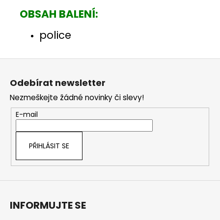
OBSAH BALENÍ:
police
Z
á
Odebírat newsletter
p
Nezmeškejte žádné novinky či slevy!
a
t
E-mail
í
PŘIHLÁSIT SE
INFORMUJTE SE