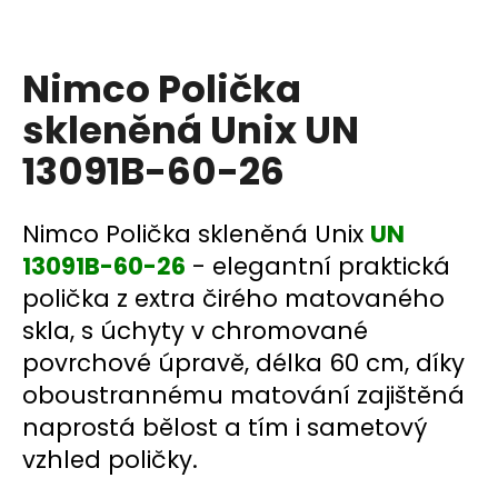
a
j
Nimco Polička
í
t
skleněná Unix UN
?
13091B-60-26
Nimco Polička skleněná Unix
UN
HLEDAT
13091B-60-26
- elegantní praktická
polička z extra čirého matovaného
skla, s úchyty v chromované
D
povrchové úpravě, délka 60 cm, díky
o
oboustrannému matování zajištěná
p
naprostá bělost a tím i sametový
o
r
vzhled poličky.
u