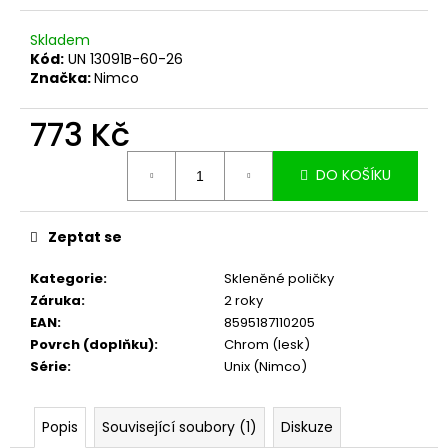
č
u
Skladem
j
Kód:
UN 13091B-60-26
e
Značka:
Nimco
m
e
773 Kč
Měrná
DO KOŠÍKU
cena:
Zeptat se
Kategorie
:
Skleněné poličky
Záruka
:
2 roky
EAN
:
8595187110205
Povrch (doplňku)
:
Chrom (lesk)
Série
:
Unix (Nimco)
Popis
Související soubory (1)
Diskuze