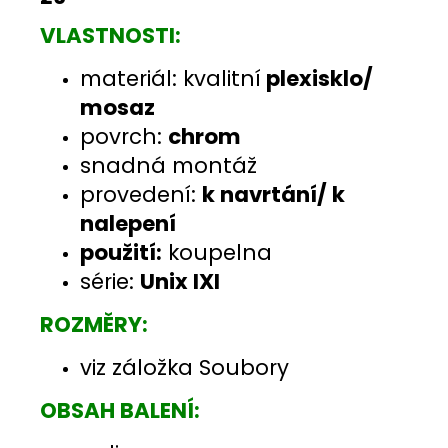
VLASTNOSTI:
materiál: kvalitní
plexisklo
/
mosaz
povrch:
chrom
snadná montáž
provedení:
k navrtání/ k
nalepení
použití:
koupelna
série:
Unix IXI
ROZMĚRY:
viz záložka Soubory
OBSAH BALENÍ: