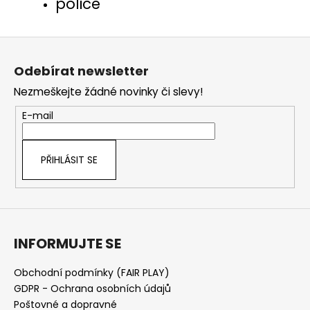
police
Z
á
Odebírat newsletter
p
Nezmeškejte žádné novinky či slevy!
a
t
E-mail
í
PŘIHLÁSIT SE
INFORMUJTE SE
Obchodní podmínky (FAIR PLAY)
GDPR - Ochrana osobních údajů
Poštovné a dopravné