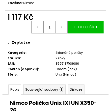
č
Značka:
Nimco
u
j
1 117 Kč
e
m
Měrná
DO KOŠÍKU
e
cena:
Zeptat se
Kategorie
:
Skleněné poličky
Záruka
:
2 roky
EAN
:
8595187108080
Povrch (doplňku)
:
Chrom (lesk)
Série
:
Unix (Nimco)
Popis
Související soubory (1)
Diskuze
Nimco Polička Unix IXI UN X350-
26