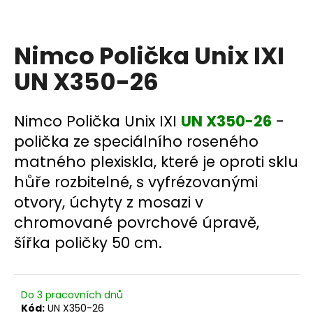
a
j
Nimco Polička Unix IXI
í
t
UN X350-26
?
Nimco Polička Unix IXI
UN X350-26
-
polička ze speciálního roseného
matného plexiskla, které je oproti sklu
HLEDAT
hůře rozbitelné, s vyfrézovanými
otvory, úchyty z mosazi v
chromované povrchové úpravě,
D
o
šířka poličky 50 cm.
p
o
r
Do 3 pracovních dnů
u
Kód:
UN X350-26