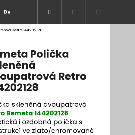
Hledat
Přihlášení
Nákupní
Dveře a zárubně
Kontakt
Blog
Rady
trová Retro 144202128
košík
meta Polička
leněná
oupatrová Retro
4202128
ička skleněná dvoupatrová
ro Bemeta 144202128
-
tická i ozdobná polička s
strukcí ve zlato/chromované