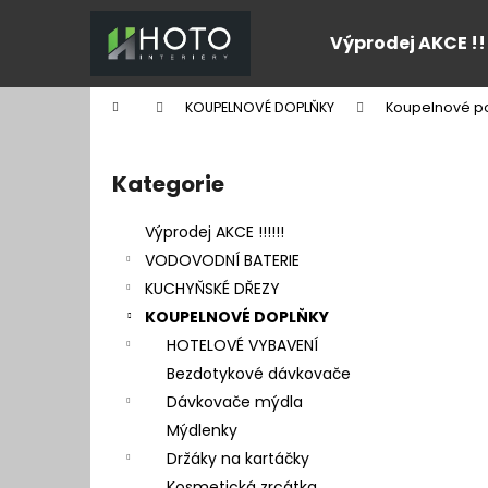
K
Přejít
na
o
Výprodej AKCE !!
obsah
Zpět
Zpět
š
do
do
í
Domů
KOUPELNOVÉ DOPLŇKY
Koupelnové po
k
obchodu
obchodu
P
o
Kategorie
Přeskočit
s
kategorie
t
Výprodej AKCE !!!!!!
r
VODOVODNÍ BATERIE
a
KUCHYŇSKÉ DŘEZY
n
KOUPELNOVÉ DOPLŇKY
n
HOTELOVÉ VYBAVENÍ
í
Bezdotykové dávkovače
p
Dávkovače mýdla
a
Mýdlenky
n
Držáky na kartáčky
e
Kosmetická zrcátka