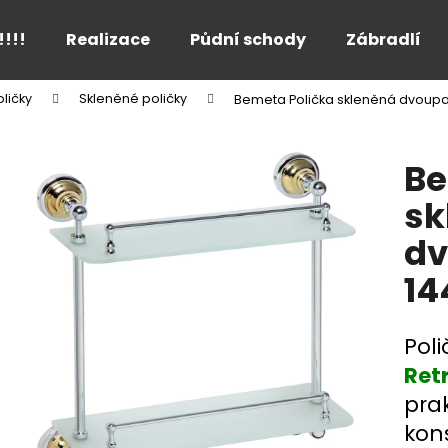
!!!!
Realizace
Půdní schody
Zábradlí
ličky
Skleněné poličky
Bemeta Polička skleněná dvoupa
Co potřebujete najít?
Be
HLEDAT
sk
dv
Doporučujeme
14
Pol
Ret
prak
kon