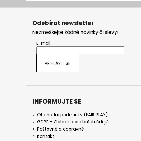
Z
á
Odebírat newsletter
p
Nezmeškejte žádné novinky či slevy!
a
t
E-mail
í
PŘIHLÁSIT SE
INFORMUJTE SE
Obchodní podmínky (FAIR PLAY)
GDPR - Ochrana osobních údajů
Poštovné a dopravné
Kontakt