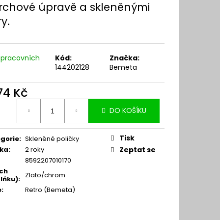
rchové úpravě a skleněnými
y.
 pracovních
Kód:
Značka:
144202128
Bemeta
174 Kč
ná
DO KOŠÍKU
:
Tisk
gorie
:
Skleněné poličky
ka
:
2 roky
Zeptat se
8592207010170
ch
Zlato/chrom
lňku)
:
e
:
Retro (Bemeta)