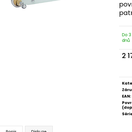
pov
patr
Do 3
dnů
2 
Měr
cena
Kate
Záru
EAN
:
Povr
(dop
Séri
Popis
Diskuze