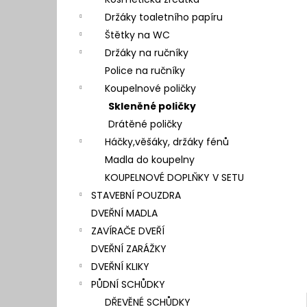
l
Držáky toaletního papíru
Štětky na WC
Držáky na ručníky
Police na ručníky
Koupelnové poličky
Skleněné poličky
Drátěné poličky
Háčky,věšáky, držáky fénů
Madla do koupelny
KOUPELNOVÉ DOPLŇKY V SETU
STAVEBNÍ POUZDRA
DVEŘNÍ MADLA
ZAVÍRAČE DVEŘÍ
DVEŘNÍ ZARÁŽKY
DVEŘNÍ KLIKY
PŮDNÍ SCHŮDKY
DŘEVĚNÉ SCHŮDKY