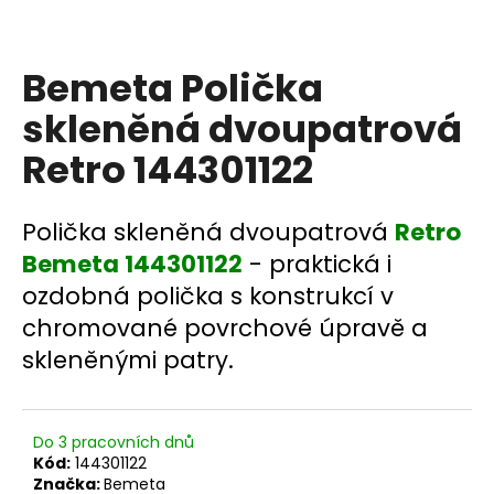
a
j
Bemeta Polička
í
t
skleněná dvoupatrová
?
Retro 144301122
Polička skleněná dvoupatrová
Retro
HLEDAT
Bemeta 144301122
- praktická i
ozdobná polička s konstrukcí v
chromované povrchové úpravě a
D
skleněnými patry.
o
p
o
Do 3 pracovních dnů
r
Kód:
144301122
u
Značka:
Bemeta