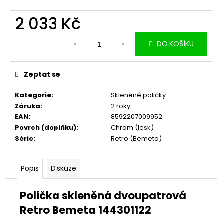
č
u
2 033 Kč
j
e
Měrná
m
DO KOŠÍKU
cena:
e
Zeptat se
Kategorie
:
Skleněné poličky
Záruka
:
2 roky
EAN
:
8592207009952
Povrch (doplňku)
:
Chrom (lesk)
Série
:
Retro (Bemeta)
Popis
Diskuze
Polička skleněná dvoupatrová
Retro Bemeta 144301122