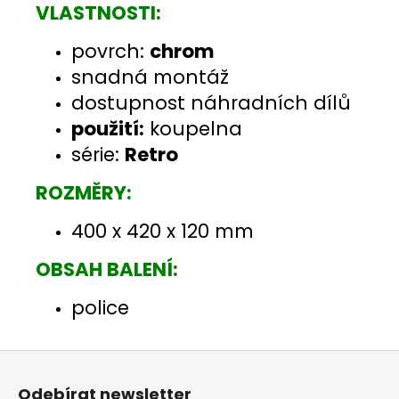
VLASTNOSTI:
povrch:
chrom
snadná montáž
dostupnost náhradních dílů
použití:
koupelna
série:
Retro
ROZMĚRY:
400 x 420 x 120 mm
OBSAH BALENÍ:
police
Z
á
Odebírat newsletter