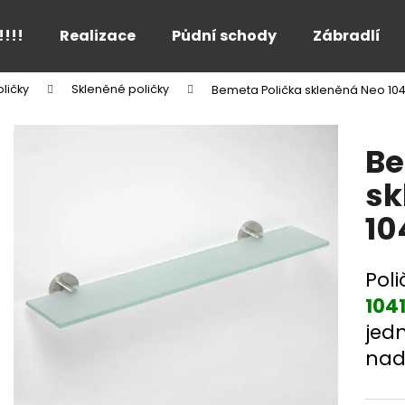
!!!!
Realizace
Půdní schody
Zábradlí
ličky
Skleněné poličky
Bemeta Polička skleněná Neo 10
Co potřebujete najít?
Be
HLEDAT
sk
10
Doporučujeme
Pol
104
jed
nad