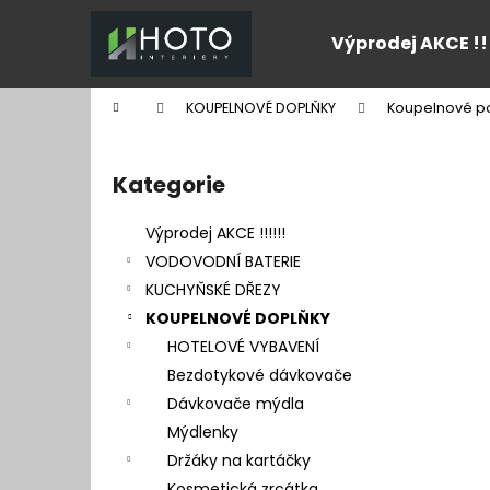
K
Přejít
na
o
Výprodej AKCE !!
obsah
Zpět
Zpět
š
do
do
í
Domů
KOUPELNOVÉ DOPLŇKY
Koupelnové po
k
obchodu
obchodu
P
o
Kategorie
Přeskočit
s
kategorie
t
Výprodej AKCE !!!!!!
r
VODOVODNÍ BATERIE
a
KUCHYŇSKÉ DŘEZY
n
KOUPELNOVÉ DOPLŇKY
n
HOTELOVÉ VYBAVENÍ
í
Bezdotykové dávkovače
p
Dávkovače mýdla
a
Mýdlenky
n
Držáky na kartáčky
e
Kosmetická zrcátka