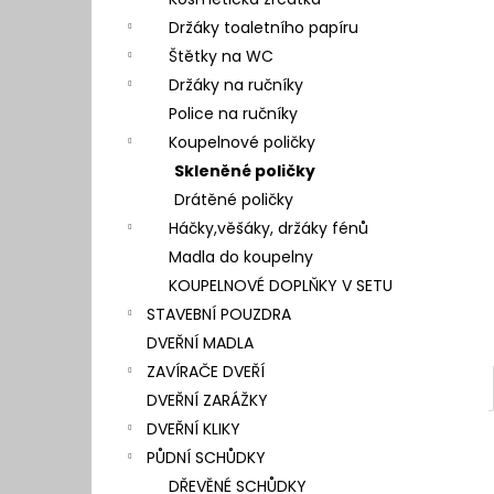
l
Držáky toaletního papíru
Štětky na WC
Držáky na ručníky
Police na ručníky
Koupelnové poličky
Skleněné poličky
Drátěné poličky
Háčky,věšáky, držáky fénů
Madla do koupelny
KOUPELNOVÉ DOPLŇKY V SETU
STAVEBNÍ POUZDRA
DVEŘNÍ MADLA
ZAVÍRAČE DVEŘÍ
DVEŘNÍ ZARÁŽKY
DVEŘNÍ KLIKY
PŮDNÍ SCHŮDKY
DŘEVĚNÉ SCHŮDKY