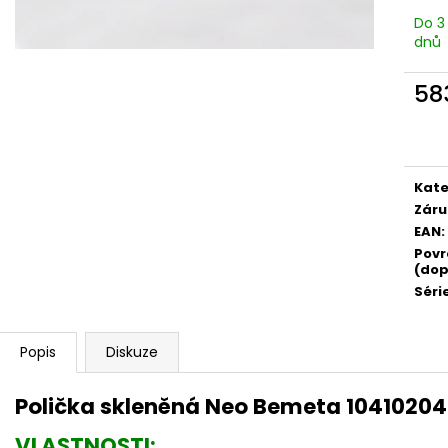
Do 3
dnů
58
Měr
cena
Kate
Záru
EAN
:
Povr
(dop
Séri
Popis
Diskuze
Polička skleněná Neo Bemeta 1041020
VLASTNOSTI: