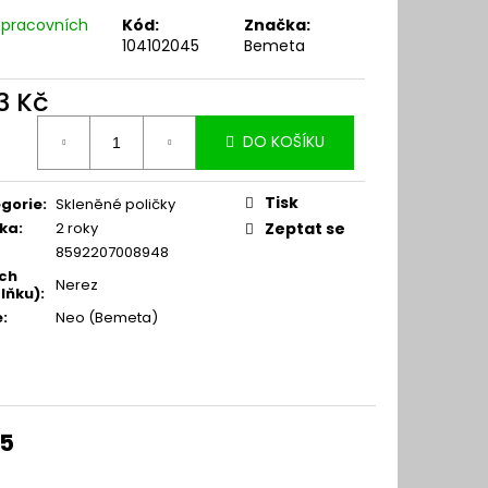
 pracovních
Kód:
Značka:
104102045
Bemeta
3 Kč
ná
DO KOŠÍKU
:
Tisk
gorie
:
Skleněné poličky
ka
:
2 roky
Zeptat se
8592207008948
ch
Nerez
lňku)
:
e
:
Neo (Bemeta)
45