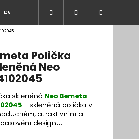
Hledat
Přihlášení
Nákupní
Dveře a zárubně
Kontakt
Blog
Rady
4102045
košík
meta Polička
leněná Neo
4102045
ička skleněná
Neo Bemeta
102045
- skleněná polička v
noduchém, atraktivním a
časovém designu.