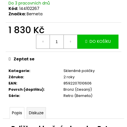
č
Do 3 pracovních dnů
u
Kód:
144102267
j
Značka:
Bemeta
e
m
1 830 Kč
e
Měrná
DO KOŠÍKU
cena:
Zeptat se
Kategorie
:
Skleněné poličky
Záruka
:
2 roky
EAN
:
8592207010606
Povrch (doplňku)
:
Bronz (česaný)
Série
:
Retro (Bemeta)
Popis
Diskuze