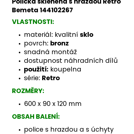
Polička skleněná s hrazdou Retro
Bemeta 144102267
VLASTNOSTI:
materiál: kvalitní
sklo
povrch:
bronz
snadná montáž
dostupnost náhradních dílů
použití:
koupelna
série:
Retro
ROZMĚRY:
600 x 90 x 120 mm
OBSAH BALENÍ:
police s hrazdou a s úchyty