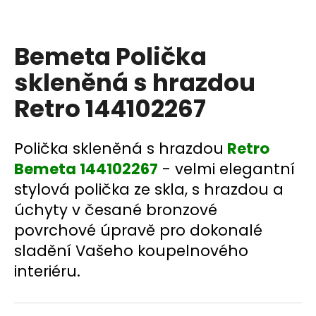
a
j
Bemeta Polička
í
t
skleněná s hrazdou
?
Retro 144102267
Polička skleněná s hrazdou
Retro
HLEDAT
Bemeta 144102267
- velmi elegantní
stylová polička ze skla, s hrazdou a
úchyty v česané bronzové
D
povrchové úpravě pro dokonalé
o
sladění Vašeho koupelnového
p
interiéru.
o
r
u