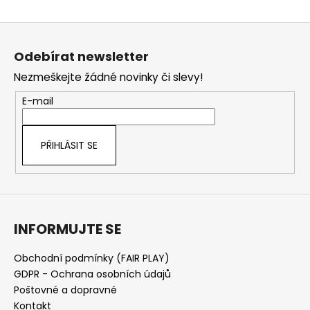
Z
á
Odebírat newsletter
p
Nezmeškejte žádné novinky či slevy!
a
t
E-mail
í
PŘIHLÁSIT SE
INFORMUJTE SE
Obchodní podmínky (FAIR PLAY)
GDPR - Ochrana osobních údajů
Poštovné a dopravné
Kontakt