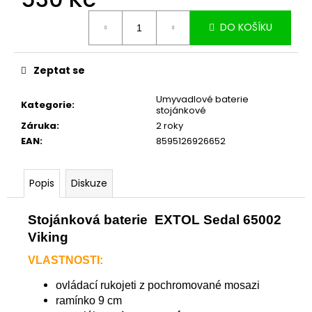
č
u
Měrná
DO KOŠÍKU
cena:
j
e
m
Zeptat se
e
Umyvadlové baterie
Kategorie
:
stojánkové
Záruka
:
2 roky
EAN
:
8595126926652
Popis
Diskuze
Stojánková baterie EXTOL Sedal 65002
Viking
VLASTNOSTI:
ovládací rukojeti z pochromované mosazi
ramínko 9 cm