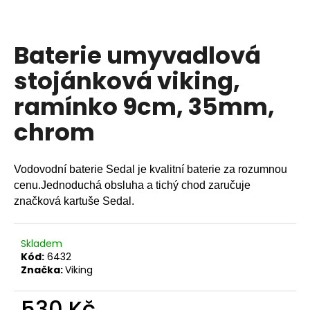
a
j
Baterie umyvadlová
í
t
stojánková viking,
?
ramínko 9cm, 35mm,
chrom
HLEDAT
Vodovodní baterie Sedal je kvalitní baterie za rozumnou
cenu.Jednoduchá obsluha a tichý chod zaručuje
značková kartuše Sedal.
D
o
Skladem
p
Kód:
6432
o
Značka:
Viking
r
u
530 Kč