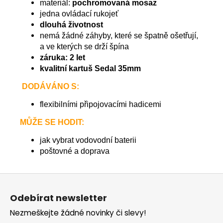
materiál:
pochromovaná mosaz
jedna ovládací rukojeť
dlouhá životnost
nemá žádné záhyby, které se špatně ošetřují,
a ve kterých se drží špína
záruka: 2 let
kvalitní kartuš Sedal 35mm
DODÁVÁNO S:
flexibilními připojovacími hadicemi
MŮŽE SE HODIT:
jak vybrat vodovodní baterii
poštovné a doprava
Z
á
Odebírat newsletter
p
Nezmeškejte žádné novinky či slevy!
a