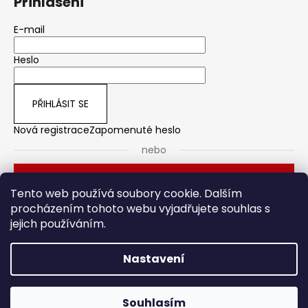
Přihlášení
E-mail
Heslo
PŘIHLÁSIT SE
Nová registrace
Zapomenuté heslo
nebo
Přihlásit se přes Seznam
Tento web používá soubory cookie. Dalším
procházením tohoto webu vyjadřujete souhlas s
jejich používáním.
Dveřní kování
Stavební pouzdro
Nastavení
Vytvořil Shoptet
Souhlasím
Copyright 2026
HOTO
. Všechna práva vyhrazena.