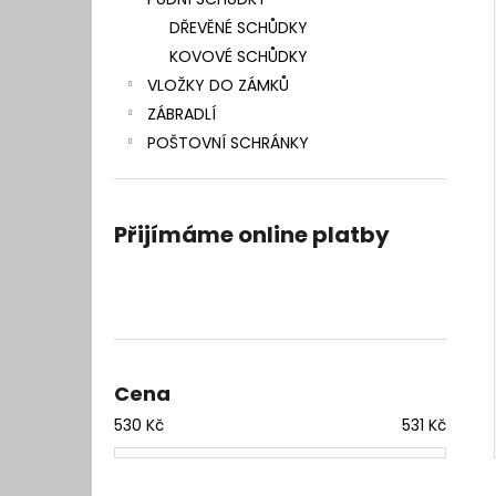
l
DŘEVĚNÉ SCHŮDKY
KOVOVÉ SCHŮDKY
VLOŽKY DO ZÁMKŮ
ZÁBRADLÍ
POŠTOVNÍ SCHRÁNKY
Přijímáme online platby
Cena
530
Kč
531
Kč