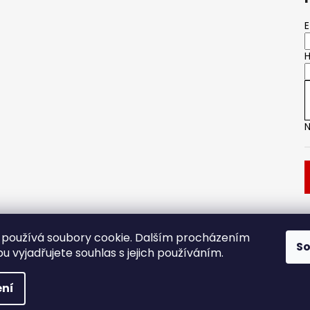
E
H
N
Dveřní kování
Stavební pouzdro
používá soubory cookie. Dalším procházením
S
 vyjadřujete souhlas s jejich používáním.
.
ní