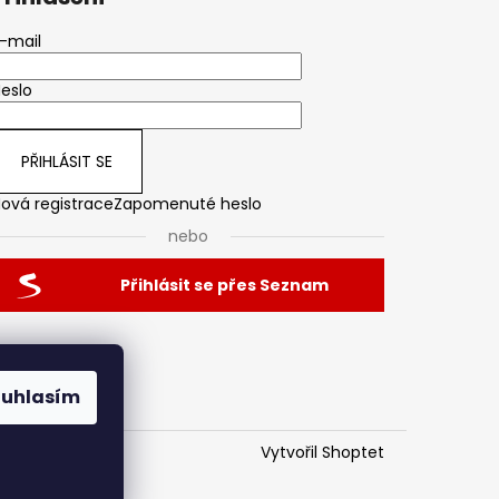
-mail
eslo
PŘIHLÁSIT SE
ová registrace
Zapomenuté heslo
nebo
Přihlásit se přes Seznam
ouhlasím
Vytvořil Shoptet