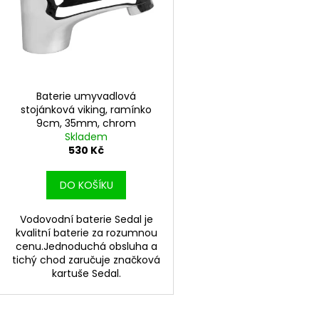
d
r
u
o
k
d
t
u
ů
k
Baterie umyvadlová
t
stojánková viking, ramínko
9cm, 35mm, chrom
ů
Skladem
530 Kč
DO KOŠÍKU
Vodovodní baterie Sedal je
kvalitní baterie za rozumnou
cenu.Jednoduchá obsluha a
tichý chod zaručuje značková
kartuše Sedal.