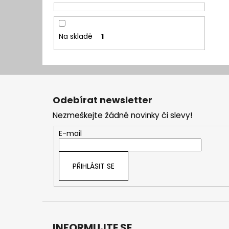
Na skladě
1
Z
á
Odebírat newsletter
p
Nezmeškejte žádné novinky či slevy!
a
t
E-mail
í
PŘIHLÁSIT SE
INFORMUJTE SE