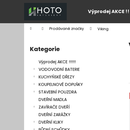
K
Přejít
na
o
Výprodej AKCE !!
obsah
Zpět
Zpět
š
do
do
í
Domů
Prodávané značky
Viking
k
obchodu
obchodu
P
o
Kategorie
Přeskočit
s
kategorie
t
Výprodej AKCE !!!!!!
r
VODOVODNÍ BATERIE
a
KUCHYŇSKÉ DŘEZY
n
KOUPELNOVÉ DOPLŇKY
n
STAVEBNÍ POUZDRA
í
DVEŘNÍ MADLA
p
ZAVÍRAČE DVEŘÍ
a
DVEŘNÍ ZARÁŽKY
n
DVEŘNÍ KLIKY
e
PŮDNÍ SCHŮDKY