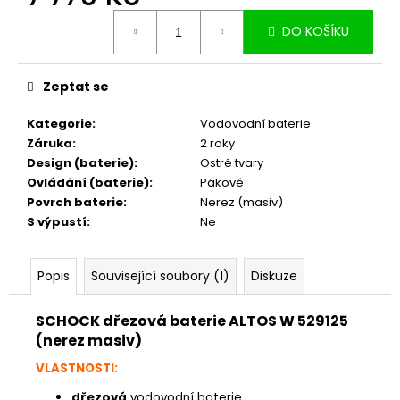
č
Měrná
u
DO KOŠÍKU
cena:
j
e
m
Zeptat se
e
Kategorie
:
Vodovodní baterie
Záruka
:
2 roky
Design (baterie)
:
Ostré tvary
Ovládání (baterie)
:
Pákové
Povrch baterie
:
Nerez (masiv)
S výpustí
:
Ne
Popis
Související soubory (1)
Diskuze
SCHOCK
dřezová
baterie ALTOS W 529125
(nerez masiv)
VLASTNOSTI:
dřezová
vodovodní baterie