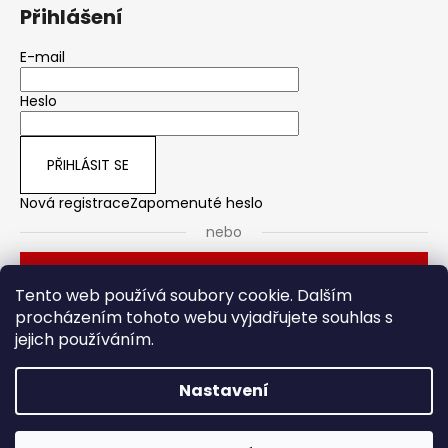
Přihlášení
E-mail
Heslo
PŘIHLÁSIT SE
Nová registrace
Zapomenuté heslo
nebo
Přihlásit se přes Seznam
Tento web používá soubory cookie. Dalším
procházením tohoto webu vyjadřujete souhlas s
jejich používáním.
Dveřní kování
Stavební pouzdro
Nastavení
Vytvořil Shoptet