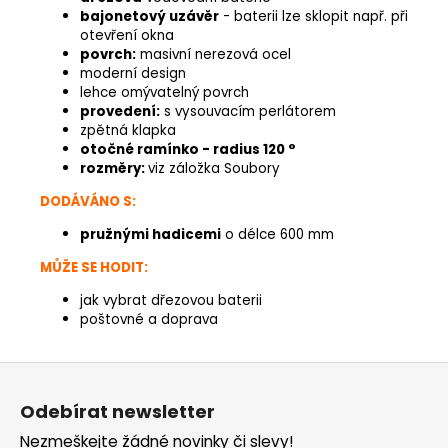
bajonetový uzávěr
- baterii lze sklopit např. při
otevření okna
povrch:
masivní nerezová ocel
moderní design
lehce omývatelný povrch
provedení:
s vysouvacím perlátorem
zpětná klapka
otočné ramínko - radius 120 °
rozměry:
viz záložka Soubory
DODÁVÁNO S:
pružnými hadicemi
o délce 600 mm
MŮŽE SE HODIT:
jak vybrat dřezovou baterii
poštovné a doprava
Z
á
Odebírat newsletter
p
Nezmeškejte žádné novinky či slevy!