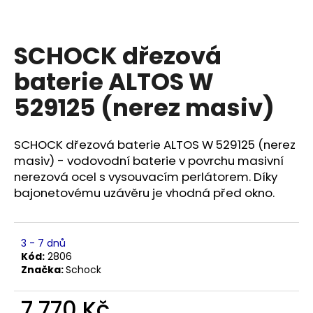
a
j
SCHOCK dřezová
í
t
baterie ALTOS W
?
529125 (nerez masiv)
SCHOCK dřezová baterie ALTOS W 529125 (nerez
masiv) - vodovodní baterie v povrchu masivní
HLEDAT
nerezová ocel s vysouvacím perlátorem. Díky
bajonetovému uzávěru je vhodná před okno.
D
o
3 - 7 dnů
p
Kód:
2806
o
Značka:
Schock
r
u
7 770 Kč