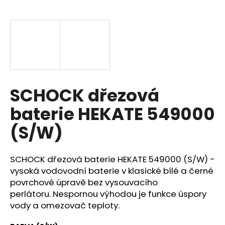
a
j
í
t
?
SCHOCK dřezová
baterie HEKATE 549000
HLEDAT
(S/W)
SCHOCK dřezová baterie HEKATE 549000 (S/W) -
D
o
vysoká vodovodní baterie v klasické bílé a černé
p
povrchové úpravě bez vysouvacího
o
perlátoru. Nespornou výhodou je funkce úspory
r
vody a omezovač teploty.
u