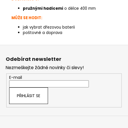
pružnými hadicemi
o délce 400 mm
MŮŽE SE HODIT:
jak vybrat dřezovou baterii
poštovné a doprava
Z
á
Odebírat newsletter
p
Nezmeškejte žádné novinky či slevy!
a
t
E-mail
í
PŘIHLÁSIT SE