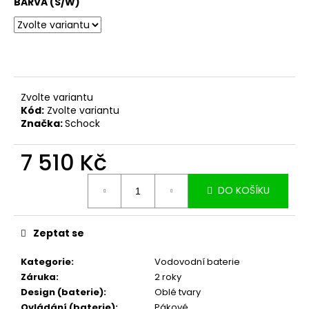
č
BARVA (S/W)
u
j
e
m
e
Zvolte variantu
Kód:
Zvolte variantu
Značka:
Schock
7 510 Kč
Měrná
DO KOŠÍKU
cena:
Zeptat se
Kategorie
:
Vodovodní baterie
Záruka
:
2 roky
Design (baterie)
:
Oblé tvary
Ovládání (baterie)
:
Pákové