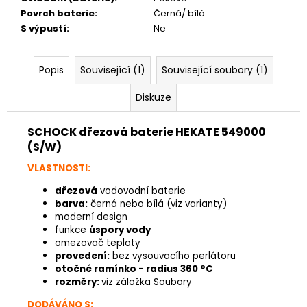
Povrch baterie
:
Černá/ bílá
S výpustí
:
Ne
Popis
Související (1)
Související soubory (1)
Diskuze
SCHOCK dřezová baterie HEKATE 549000
(S/W)
VLASTNOSTI:
dřezová
vodovodní baterie
barva:
černá nebo bílá (viz varianty)
moderní design
funkce
úspory vody
omezovač teploty
provedení:
bez vysouvacího perlátoru
otočné ramínko - radius 360 °C
rozměry:
viz záložka Soubory
DODÁVÁNO S: