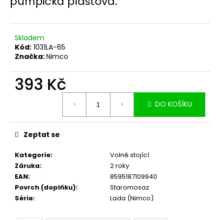
pumpička plastová.
č
u
j
e
Skladem
m
Kód:
1031LA-65
e
Značka:
Nimco
393 Kč
Měrná
DO KOŠÍKU
cena:
Zeptat se
Kategorie
:
Volně stojící
Záruka
:
2 roky
EAN
:
8595187109940
Povrch (doplňku)
:
Staromosaz
Série
:
Lada (Nimco)