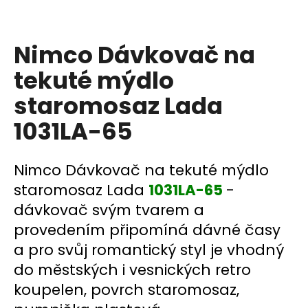
a
j
Nimco Dávkovač na
í
t
tekuté mýdlo
?
staromosaz Lada
1031LA-65
HLEDAT
Nimco Dávkovač na tekuté mýdlo
staromosaz Lada
1031LA-65
-
dávkovač svým tvarem a
D
provedením připomíná dávné časy
o
a pro svůj romantický styl je vhodný
p
o
do městských i vesnických retro
r
koupelen, povrch staromosaz,
u