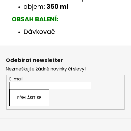
objem:
350 ml
OBSAH BALENÍ:
Dávkovač
Z
á
Odebírat newsletter
p
Nezmeškejte žádné novinky či slevy!
a
t
E-mail
í
PŘIHLÁSIT SE