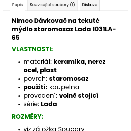
Popis
Související soubory (1)
Diskuze
Nimco Dávkovač na tekuté
mýdlo staromosaz Lada 1031LA-
65
VLASTNOSTI:
materiál:
keramika, nerez
ocel, plast
povrch:
staromosaz
použití:
koupelna
provedení:
volně stojící
série:
Lada
ROZMĚRY:
viz záložka Soubory