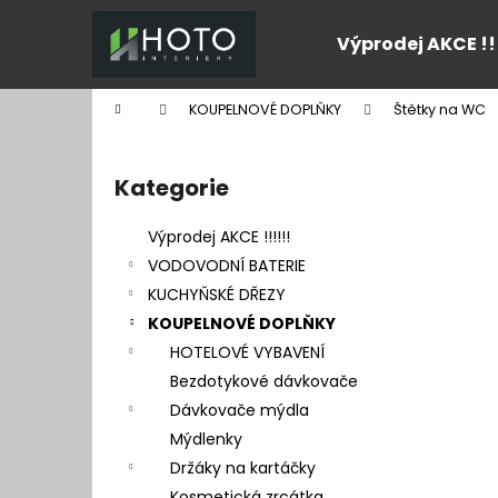
K
Přejít
na
o
Výprodej AKCE !!
obsah
Zpět
Zpět
š
do
do
í
Domů
KOUPELNOVÉ DOPLŇKY
Štětky na WC
k
obchodu
obchodu
P
o
Kategorie
Přeskočit
s
kategorie
t
Výprodej AKCE !!!!!!
r
VODOVODNÍ BATERIE
a
KUCHYŇSKÉ DŘEZY
n
KOUPELNOVÉ DOPLŇKY
n
HOTELOVÉ VYBAVENÍ
í
Bezdotykové dávkovače
p
Dávkovače mýdla
a
Mýdlenky
n
Držáky na kartáčky
e
Kosmetická zrcátka