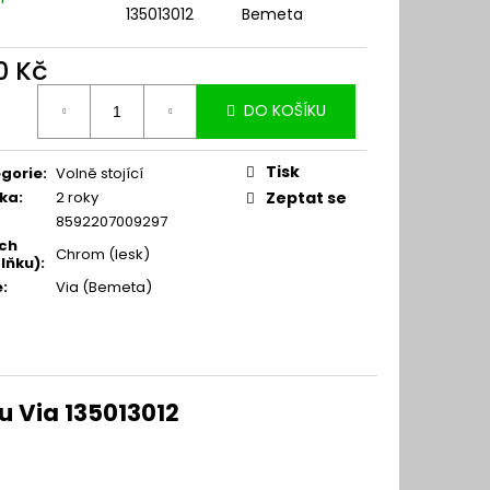
135013012
Bemeta
0 Kč
ná
DO KOŠÍKU
:
Tisk
gorie
:
Volně stojící
ka
:
2 roky
Zeptat se
8592207009297
ch
Chrom (lesk)
lňku)
:
e
:
Via (Bemeta)
 Via 135013012