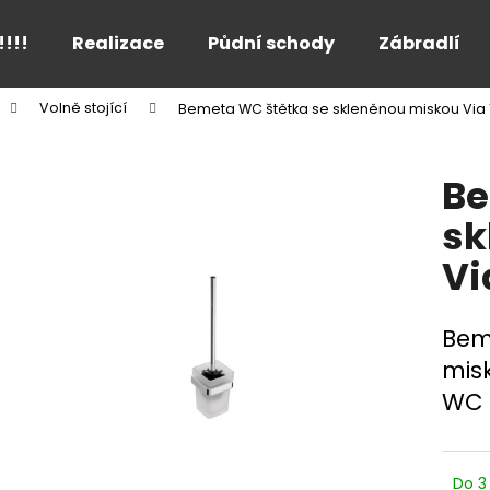
!!!!
Realizace
Půdní schody
Zábradlí
Volně stojící
Bemeta WC štětka se skleněnou miskou Via 
Co potřebujete najít?
Be
HLEDAT
sk
Vi
Doporučujeme
Bem
mis
WC 
Do 3