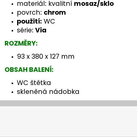
materiál: kvalitní
mosaz/sklo
povrch:
chrom
použití:
WC
série:
Via
ROZMĚRY:
93 x 380 x 127 mm
OBSAH BALENÍ:
WC štětka
skleněná nádobka