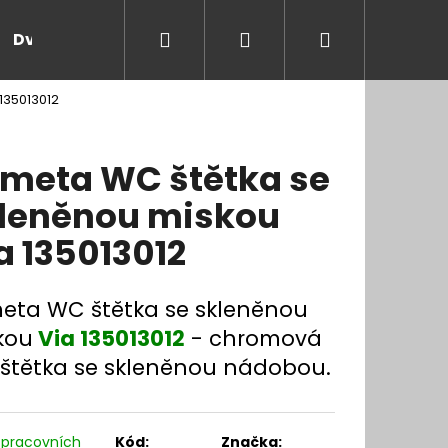
Hledat
Přihlášení
Nákupní
Dveře a zárubně
Kontakt
Blog
Rady
135013012
košík
meta WC štětka se
leněnou miskou
a 135013012
eta WC štětka se skleněnou
kou
Via 135013012
- chromová
štětka se skleněnou nádobou.
 pracovních
Kód:
Značka: