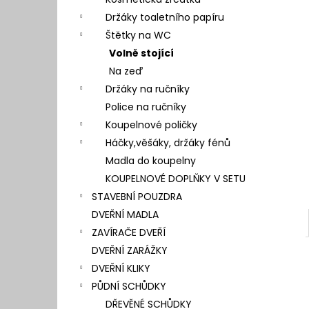
l
Držáky toaletního papíru
Štětky na WC
Volně stojící
Na zeď
Držáky na ručníky
Police na ručníky
Koupelnové poličky
Háčky,věšáky, držáky fénů
Madla do koupelny
KOUPELNOVÉ DOPLŇKY V SETU
STAVEBNÍ POUZDRA
DVEŘNÍ MADLA
ZAVÍRAČE DVEŘÍ
DVEŘNÍ ZARÁŽKY
DVEŘNÍ KLIKY
PŮDNÍ SCHŮDKY
DŘEVĚNÉ SCHŮDKY