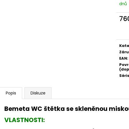
dnů
76
Měr
cena
Kate
Záru
EAN
:
Povr
(dop
Séri
Popis
Diskuze
Bemeta WC štětka se skleněnou miskou
VLASTNOSTI: