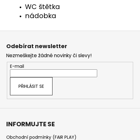
WC štětka
nádobka
Z
á
Odebírat newsletter
p
Nezmeškejte žádné novinky či slevy!
a
t
E-mail
í
PŘIHLÁSIT SE
INFORMUJTE SE
Obchodní podmínky (FAIR PLAY)