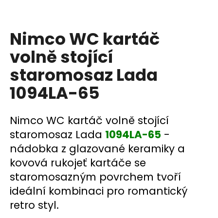
a
j
Nimco WC kartáč
í
t
volně stojící
?
staromosaz Lada
1094LA-65
HLEDAT
Nimco WC kartáč volně stojící
staromosaz Lada
1094LA-65
-
nádobka z glazované keramiky a
D
kovová rukojeť kartáče se
o
staromosazným povrchem tvoří
p
o
ideální kombinaci pro romantický
r
retro styl.
u