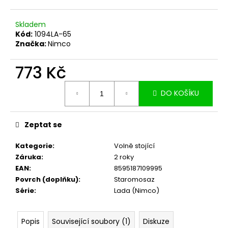
č
u
j
Skladem
e
Kód:
1094LA-65
Značka:
Nimco
m
e
773 Kč
Měrná
DO KOŠÍKU
cena:
Zeptat se
Kategorie
:
Volně stojící
Záruka
:
2 roky
EAN
:
8595187109995
Povrch (doplňku)
:
Staromosaz
Série
:
Lada (Nimco)
Popis
Související soubory (1)
Diskuze