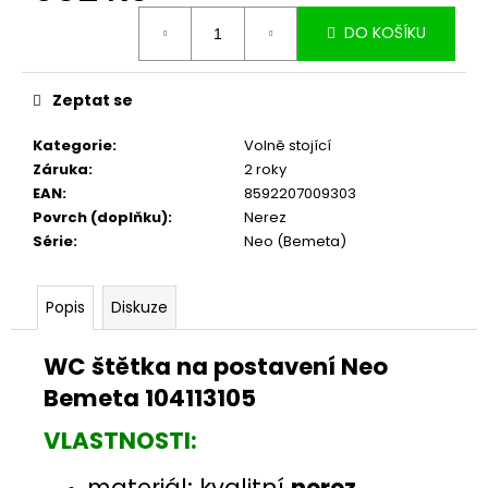
č
Měrná
u
DO KOŠÍKU
cena:
j
e
m
Zeptat se
e
Kategorie
:
Volně stojící
Záruka
:
2 roky
EAN
:
8592207009303
Povrch (doplňku)
:
Nerez
Série
:
Neo (Bemeta)
Popis
Diskuze
WC štětka na postavení Neo
Bemeta 104113105
VLASTNOSTI:
materiál: kvalitní
nerez