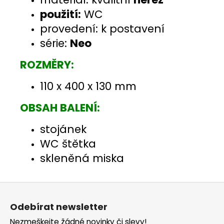
použití:
WC
provedení: k postavení
série:
Neo
ROZMĚRY:
110 x 400 x 130 mm
OBSAH BALENÍ:
stojánek
WC štětka
skleněná miska
Z
á
Odebírat newsletter
p
Nezmeškejte žádné novinky či slevy!