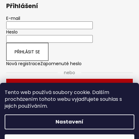
Přihlášení
E-mail
Heslo
PŘIHLÁSIT SE
Nová registrace
Zapomenuté heslo
nebo
Přihlásit se přes Seznam
Tento web používá soubory cookie. Dalším
procházením tohoto webu vyjadřujete souhlas s
jejich používáním.
Dveřní kování
Stavební pouzdro
Nastavení
Vytvořil Shoptet