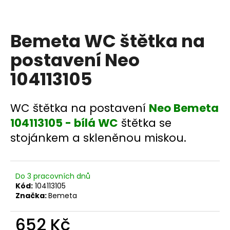
a
j
Bemeta WC štětka na
í
t
postavení Neo
?
104113105
WC štětka na postavení
Neo Bemeta
HLEDAT
104113105 - bílá WC
štětka se
stojánkem a skleněnou miskou.
D
o
Do 3 pracovních dnů
p
Kód:
104113105
Značka:
Bemeta
o
r
652 Kč
u