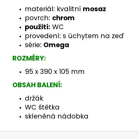
materiál: kvalitní
mosaz
povrch:
chrom
použití:
WC
provedení: s úchytem na zeď
série:
Omega
ROZMĚRY:
95 x 390 x 105 mm
OBSAH BALENÍ:
držák
WC štětka
skleněná nádobka
Z