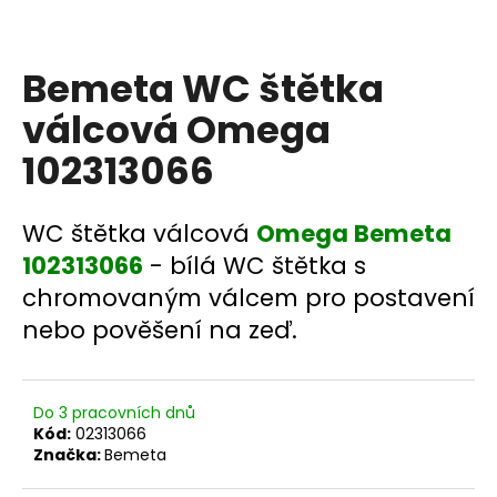
a
j
Bemeta WC štětka
í
t
válcová Omega
?
102313066
WC štětka válcová
Omega Bemeta
HLEDAT
102313066
- bílá WC štětka s
chromovaným válcem pro postavení
nebo pověšení na zeď.
D
o
p
Do 3 pracovních dnů
o
Kód:
02313066
r
Značka:
Bemeta
u