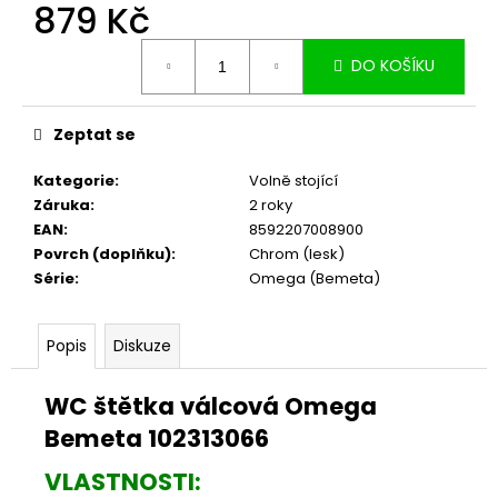
č
879 Kč
u
Měrná
j
DO KOŠÍKU
cena:
e
m
e
Zeptat se
Kategorie
:
Volně stojící
Záruka
:
2 roky
EAN
:
8592207008900
Povrch (doplňku)
:
Chrom (lesk)
Série
:
Omega (Bemeta)
Popis
Diskuze
WC štětka válcová Omega
Bemeta 102313066
VLASTNOSTI: