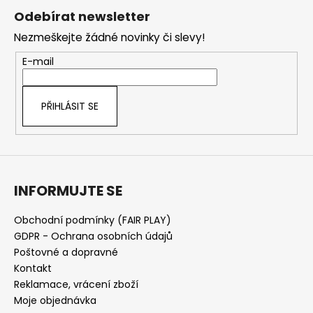
á
Odebírat newsletter
p
Nezmeškejte žádné novinky či slevy!
a
t
E-mail
í
PŘIHLÁSIT SE
INFORMUJTE SE
Obchodní podmínky (FAIR PLAY)
GDPR - Ochrana osobních údajů
Poštovné a dopravné
Kontakt
Reklamace, vrácení zboží
Moje objednávka