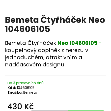
a
j
Bemeta Čtyřháček Neo
í
t
104606105
?
Bemeta Čtyřháček
Neo 104606105 -
koupelnový doplněk z nerezu v
jednoduchém, atraktivním a
HLEDAT
nadčasovém designu.
D
Do 3 pracovních dnů
o
Kód:
104606105
p
Značka:
Bemeta
o
r
430 Kč
u