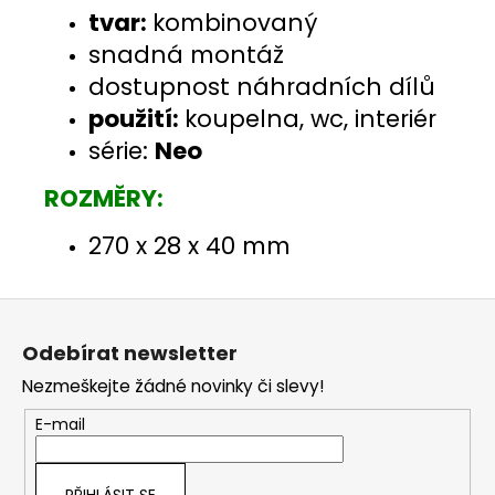
tvar:
kombinovaný
snadná montáž
dostupnost náhradních dílů
použití:
koupelna, wc, interiér
série:
Neo
ROZMĚRY:
270 x 28 x 40 mm
Z
á
Odebírat newsletter
p
Nezmeškejte žádné novinky či slevy!
a
t
E-mail
í