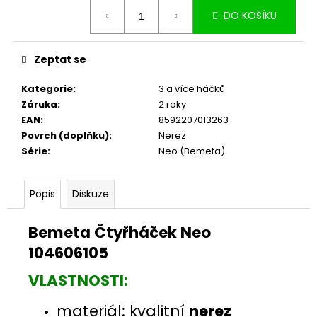
č
Měrná
u
DO KOŠÍKU
cena:
j
e
Zeptat se
m
e
Kategorie
:
3 a více háčků
Záruka
:
2 roky
EAN
:
8592207013263
Povrch (doplňku)
:
Nerez
Série
:
Neo (Bemeta)
Popis
Diskuze
Bemeta Čtyřháček Neo
104606105
VLASTNOSTI:
materiál: kvalitní
nerez