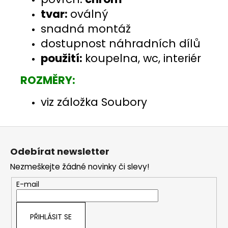
tvar:
oválný
snadná montáž
dostupnost náhradních dílů
použití:
koupelna, wc, interiér
ROZMĚRY:
viz záložka Soubory
Z
á
Odebírat newsletter
p
Nezmeškejte žádné novinky či slevy!
a
t
E-mail
í
PŘIHLÁSIT SE