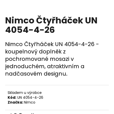
a
j
Nimco Čtyřháček UN
í
t
4054-4-26
?
Nimco Čtyřháček UN 4054-4-26 -
koupelnový doplněk z
pochromované mosazi v
HLEDAT
jednoduchém, atraktivním a
nadčasovém designu.
D
o
p
Skladem u výrobce
o
Kód:
UN 4054-4-26
Značka:
Nimco
r
u