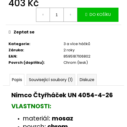
403 Kč
č
u
Měrná
j
DO KOŠÍKU
cena:
e
m
e
Zeptat se
Kategorie
:
3 a více háčků
Záruka
:
2 roky
EAN
:
8595187106802
Povrch (doplňku)
:
Chrom (lesk)
Popis
Související soubory (1)
Diskuze
Nimco Čtyřháček UN 4054-4-26
VLASTNOSTI:
materiál:
mosaz
povrch:
chrom