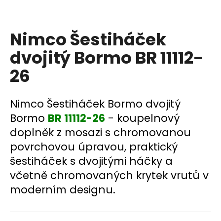
a
j
Nimco Šestiháček
í
t
dvojitý Bormo BR 11112-
?
26
Nimco Šestiháček Bormo dvojitý
HLEDAT
Bormo
BR 11112-26
- koupelnový
doplněk z mosazi s chromovanou
povrchovou úpravou, praktický
D
šestiháček s dvojitými háčky a
o
včetně chromovaných krytek vrutů v
p
moderním designu.
o
r
u