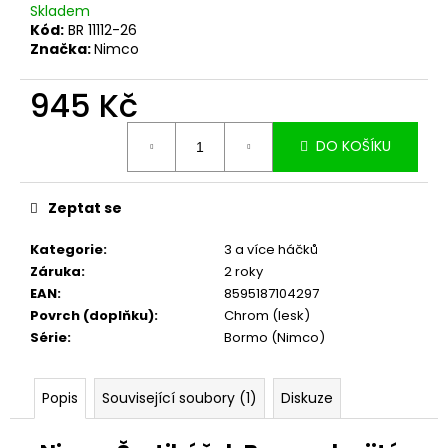
č
Skladem
u
Kód:
BR 11112-26
j
Značka:
Nimco
e
m
945 Kč
e
Měrná
DO KOŠÍKU
cena:
Zeptat se
Kategorie
:
3 a více háčků
Záruka
:
2 roky
EAN
:
8595187104297
Povrch (doplňku)
:
Chrom (lesk)
Série
:
Bormo (Nimco)
Popis
Související soubory (1)
Diskuze