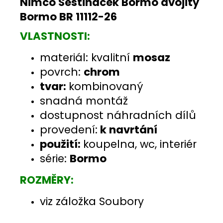
Nimco Šestiháček Bormo dvojitý
Bormo BR 11112-26
VLASTNOSTI:
materiál: kvalitní
mosaz
povrch:
chrom
tvar:
kombinovaný
snadná montáž
dostupnost náhradních dílů
provedení:
k navrtání
použití:
koupelna, wc, interiér
série:
Bormo
ROZMĚRY:
viz záložka Soubory