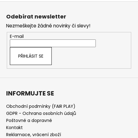
Z
á
Odebírat newsletter
p
Nezmeškejte žádné novinky či slevy!
a
t
E-mail
í
PŘIHLÁSIT SE
INFORMUJTE SE
Obchodní podmínky (FAIR PLAY)
GDPR - Ochrana osobních údajů
Poštovné a dopravné
Kontakt
Reklamace, vrácení zboží