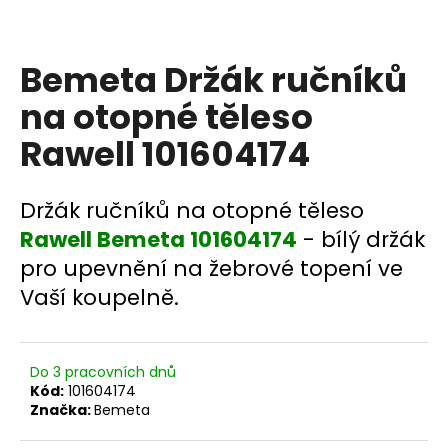
a
j
Bemeta Držák ručníků
í
t
na otopné těleso
?
Rawell 101604174
Držák ručníků na otopné těleso
HLEDAT
Rawell Bemeta 101604174
- bílý držák
pro upevnění na žebrové topení ve
Vaší koupelně.
D
o
p
Do 3 pracovních dnů
o
Kód:
101604174
r
Značka:
Bemeta
u