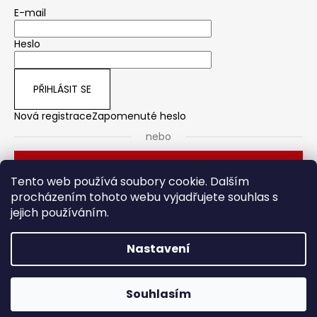
E-mail
Heslo
PŘIHLÁSIT SE
Nová registrace
Zapomenuté heslo
nebo
Přihlásit se přes Seznam
Tento web používá soubory cookie. Dalším
procházením tohoto webu vyjadřujete souhlas s
jejich používáním.
Dveřní kování
Stavební pouzdro
Nastavení
Vytvořil Shoptet
Souhlasím
Copyright 2026
HOTO
. Všechna práva vyhrazena.