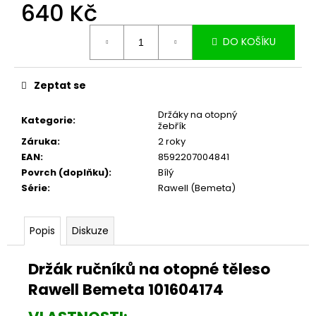
č
640 Kč
u
Měrná
j
DO KOŠÍKU
cena:
e
m
e
Zeptat se
Držáky na otopný
Kategorie
:
žebřík
Záruka
:
2 roky
EAN
:
8592207004841
Povrch (doplňku)
:
Bílý
Série
:
Rawell (Bemeta)
Popis
Diskuze
Držák ručníků na otopné těleso
Rawell Bemeta 101604174