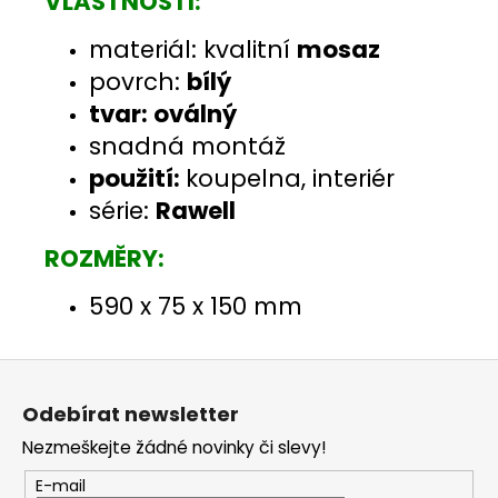
VLASTNOSTI:
materiál: kvalitní
mosaz
povrch:
bílý
tvar: oválný
snadná montáž
použití:
koupelna, interiér
série:
Rawell
ROZMĚRY:
590 x 75 x 150 mm
Z
á
Odebírat newsletter
p
Nezmeškejte žádné novinky či slevy!
a
t
E-mail