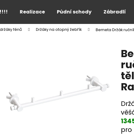
!!!!
Realizace
Půdní schody
Zábradlí
držáky fénů
Držáky na otopný žebřík
Bemeta Držák ruční
Co potřebujete najít?
Be
HLEDAT
ru
tě
Doporučujeme
Ra
Drž
věš
134
pro