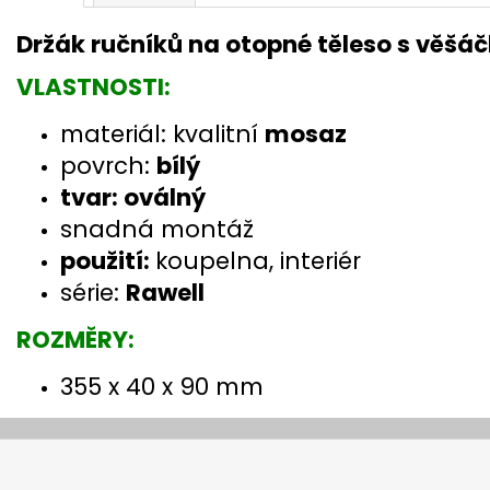
Držák ručníků na otopné těleso s věš
VLASTNOSTI:
materiál: kvalitní
mosaz
povrch:
bílý
tvar: oválný
snadná montáž
použití:
koupelna, interiér
série:
Rawell
ROZMĚRY:
355 x 40 x 90 mm