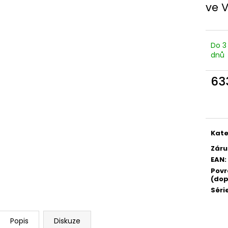
ve 
Do 3
dnů
63
Měr
cena
Kate
Záru
EAN
:
Povr
(dop
Séri
Popis
Diskuze