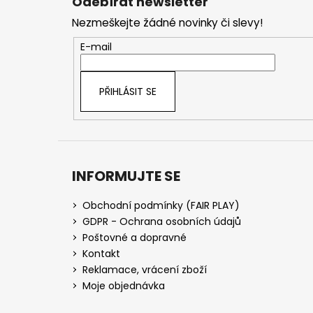
Odebírat newsletter
p
Nezmeškejte žádné novinky či slevy!
a
t
E-mail
í
PŘIHLÁSIT SE
INFORMUJTE SE
Obchodní podmínky (FAIR PLAY)
GDPR - Ochrana osobních údajů
Poštovné a dopravné
Kontakt
Reklamace, vrácení zboží
Moje objednávka