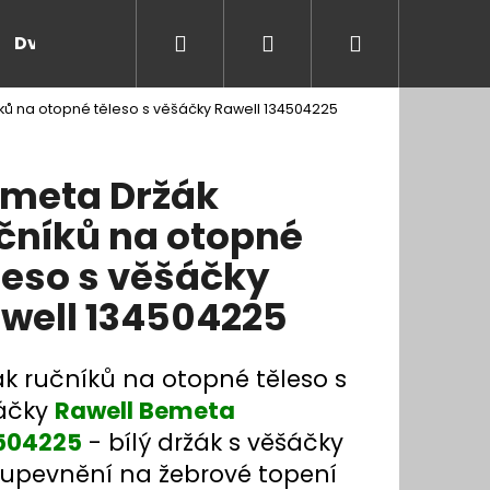
Hledat
Přihlášení
Nákupní
Dveře a zárubně
Kontakt
Blog
Rady
ků na otopné těleso s věšáčky Rawell 134504225
košík
meta Držák
čníků na otopné
leso s věšáčky
well 134504225
ák ručníků na otopné těleso s
áčky
Rawell Bemeta
504225
- bílý držák s věšáčky
 upevnění na žebrové topení