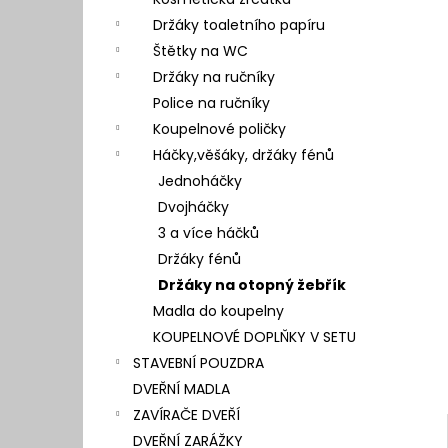
l
Držáky toaletního papíru
Štětky na WC
Držáky na ručníky
Police na ručníky
Koupelnové poličky
Háčky,věšáky, držáky fénů
Jednoháčky
Dvojháčky
3 a více háčků
Držáky fénů
Držáky na otopný žebřík
Madla do koupelny
KOUPELNOVÉ DOPLŇKY V SETU
STAVEBNÍ POUZDRA
DVEŘNÍ MADLA
ZAVÍRAČE DVEŘÍ
DVEŘNÍ ZARÁŽKY