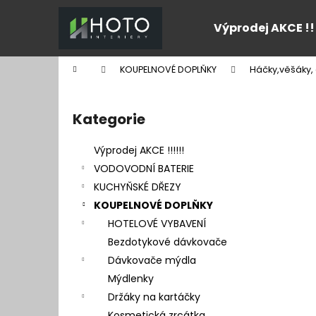
K
Přejít
na
o
Výprodej AKCE !!
obsah
Zpět
Zpět
š
do
do
í
Domů
KOUPELNOVÉ DOPLŇKY
Háčky,věšáky, 
k
obchodu
obchodu
P
o
Kategorie
Přeskočit
s
kategorie
t
Výprodej AKCE !!!!!!
r
VODOVODNÍ BATERIE
a
KUCHYŇSKÉ DŘEZY
n
KOUPELNOVÉ DOPLŇKY
n
HOTELOVÉ VYBAVENÍ
í
Bezdotykové dávkovače
p
Dávkovače mýdla
a
Mýdlenky
n
Držáky na kartáčky
e
Kosmetická zrcátka