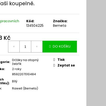
Vaší koupelně.
 pracovních
Kód:
Značka:
134504225
Bemeta
3 Kč
ná
DO KOŠÍKU
:
Tisk
Držáky na otopný
gorie
:
žebřík
Zeptat se
ka
:
2 roky
8592207010484
ch
Bílý
lňku)
:
e
:
Rawell (Bemeta)